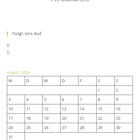
Folgt Uns Auf
Opens
Opens
in
in
a
a
new
August 2026
new
tab
M
D
M
D
F
S
S
tab
1
2
3
4
5
6
7
8
9
10
11
12
13
14
15
16
17
18
19
20
21
22
23
24
25
26
27
28
29
30
31