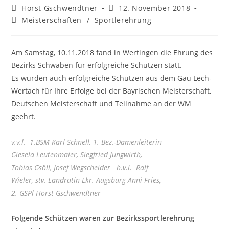
Beitrags-
Beitrag
Horst Gschwendtner
12. November 2018
Autor:
veröffentlicht:
Beitrags-
Meisterschaften
/
Sportlerehrung
Kategorie:
Am Samstag, 10.11.2018 fand in Wertingen die Ehrung des
Bezirks Schwaben für erfolgreiche Schützen statt.
Es wurden auch erfolgreiche Schützen aus dem Gau Lech-
Wertach für Ihre Erfolge bei der Bayrischen Meisterschaft,
Deutschen Meisterschaft und Teilnahme an der WM
geehrt.
v.v.l. 1.BSM Karl Schnell, 1. Bez.-Damenleiterin
Giesela Leutenmaier, Siegfried Jungwirth,
Tobias Gsöll, Josef Wegscheider h.v.l. Ralf
Wieler, stv. Landrätin Lkr. Augsburg Anni Fries,
2. GSPl Horst Gschwendtner
Folgende Schützen waren zur Bezirkssportlerehrung