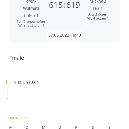
615
:
619
Altschützen
Mickhausen 1
Tell Tronetshofen-
Willmatshofen 1
07.05.2022
18:40
Finale
Folgt Uns Auf
August 2026
M
D
M
D
F
S
S