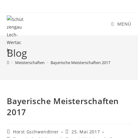
Zum
Inhalt
springen
MENÜ
Blog
>
Meisterschaften
>
Bayerische Meisterschaften 2017
Bayerische Meisterschaften
2017
Beitrags-
Beitrag
Horst Gschwendtner
25. Mai 2017
Autor:
veröffentlicht: