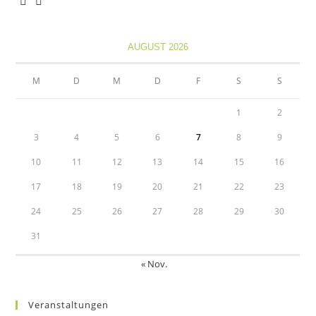
Opens
Opens
in
in
AUGUST 2026
a
a
new
new
M
D
M
D
F
S
S
tab
tab
1
2
3
4
5
6
7
8
9
10
11
12
13
14
15
16
17
18
19
20
21
22
23
24
25
26
27
28
29
30
31
« Nov.
Veranstaltungen