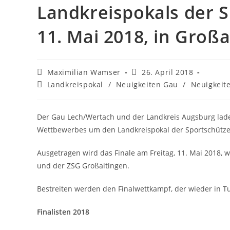
Landkreispokals der S
11. Mai 2018, in Großa
Beitrags-
Beitrag
Maximilian Wamser
26. April 2018
Autor:
veröffentlicht:
Beitrags-
Landkreispokal
/
Neuigkeiten Gau
/
Neuigkeit
Kategorie:
Der Gau Lech/Wertach und der Landkreis Augsburg lad
Wettbewerbes um den Landkreispokal der Sportschützen
Ausgetragen wird das Finale am Freitag, 11. Mai 2018,
und der ZSG Großaitingen.
Bestreiten werden den Finalwettkampf, der wieder in T
Finalisten 2018