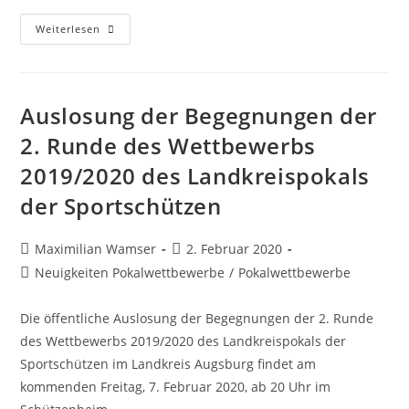
Die
Weiterlesen
2.
Runde
Des
Landkreispokals
Verspricht
Ganz
Auslosung der Begegnungen der
Viel
Spannung
2. Runde des Wettbewerbs
2019/2020 des Landkreispokals
der Sportschützen
Beitrags-
Beitrag
Maximilian Wamser
2. Februar 2020
Autor:
veröffentlicht:
Beitrags-
Neuigkeiten Pokalwettbewerbe
/
Pokalwettbewerbe
Kategorie:
Die öffentliche Auslosung der Begegnungen der 2. Runde
des Wettbewerbs 2019/2020 des Landkreispokals der
Sportschützen im Landkreis Augsburg findet am
kommenden Freitag, 7. Februar 2020, ab 20 Uhr im