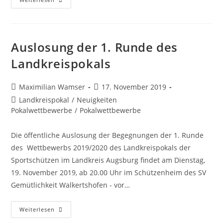
Der
1.
Runde
Des
Landkreispokals
Auslosung der 1. Runde des
Landkreispokals
Beitrags-
Beitrag
Maximilian Wamser
17. November 2019
Autor:
veröffentlicht:
Beitrags-
Landkreispokal
/
Neuigkeiten
Kategorie:
Pokalwettbewerbe
/
Pokalwettbewerbe
Die öffentliche Auslosung der Begegnungen der 1. Runde
des Wettbewerbs 2019/2020 des Landkreispokals der
Sportschützen im Landkreis Augsburg findet am Dienstag,
19. November 2019, ab 20.00 Uhr im Schützenheim des SV
Gemütlichkeit Walkertshofen - vor…
Auslosung
Weiterlesen
Der