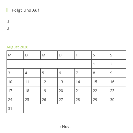
Im
Sportschießen
Folgt Uns Auf
Opens
Opens
in
in
a
a
new
August 2026
new
tab
M
D
M
D
F
S
S
tab
1
2
3
4
5
6
7
8
9
10
11
12
13
14
15
16
17
18
19
20
21
22
23
24
25
26
27
28
29
30
31
« Nov.