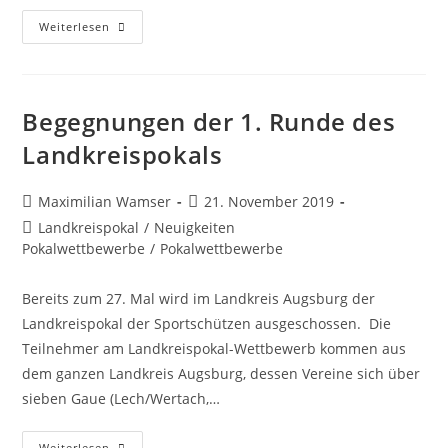
Landkreispokal,
Weiterlesen
Ergebnisse
Der
1.
Runde
Begegnungen der 1. Runde des
Landkreispokals
Beitrags-
Beitrag
Maximilian Wamser
21. November 2019
Autor:
veröffentlicht:
Beitrags-
Landkreispokal
/
Neuigkeiten
Kategorie:
Pokalwettbewerbe
/
Pokalwettbewerbe
Bereits zum 27. Mal wird im Landkreis Augsburg der
Landkreispokal der Sportschützen ausgeschossen. Die
Teilnehmer am Landkreispokal-Wettbewerb kommen aus
dem ganzen Landkreis Augsburg, dessen Vereine sich über
sieben Gaue (Lech/Wertach,…
Begegnungen
Weiterlesen