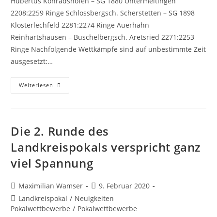
Hubertus Konradshofen – SG 1880 Untermeitingen
2208:2259 Ringe Schlossbergsch. Scherstetten – SG 1898
Klosterlechfeld 2281:2274 Ringe Auerhahn
Reinhartshausen – Buschelbergsch. Aretsried 2271:2253
Ringe Nachfolgende Wettkämpfe sind auf unbestimmte Zeit
ausgesetzt:…
Landkreispokal,
Weiterlesen
Ergebnisse
Der
2.
Runde
(Stand
11.03.2020)
Die 2. Runde des
Landkreispokals verspricht ganz
viel Spannung
Beitrags-
Beitrag
Maximilian Wamser
9. Februar 2020
Autor:
veröffentlicht:
Beitrags-
Landkreispokal
/
Neuigkeiten
Kategorie:
Pokalwettbewerbe
/
Pokalwettbewerbe