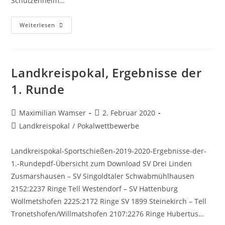
Schützenheim…
Auslosung
Weiterlesen
Der
Begegnungen
Der
2.
Runde
Des
Landkreispokal, Ergebnisse der
Wettbewerbs
2019/2020
1. Runde
Des
Landkreispokals
Der
Sportschützen
Beitrags-
Beitrag
Maximilian Wamser
2. Februar 2020
Autor:
veröffentlicht:
Beitrags-
Landkreispokal
/
Pokalwettbewerbe
Kategorie:
Landkreispokal-Sportschießen-2019-2020-Ergebnisse-der-
1.-Rundepdf-Übersicht zum Download SV Drei Linden
Zusmarshausen – SV Singoldtaler Schwabmühlhausen
2152:2237 Ringe Tell Westendorf – SV Hattenburg
Wollmetshofen 2225:2172 Ringe SV 1899 Steinekirch – Tell
Tronetshofen/Willmatshofen 2107:2276 Ringe Hubertus…