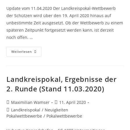
Update vom 11.04.2020 Der Landkreispokal-Wettbewerb
der Schützen wird über den 19. April 2020 hinaus auf
unbestimmte Zeit ausgesetzt. Ob der Wettbewerb zu einem
späteren Zeitpunkt fortgesetzt werden kann, ist derzeit
noch offen. …
Landkreispokal
Weiterlesen
Wird
Auf
Unbestimmte
Zeit
Ausgesetzt
Landkreispokal, Ergebnisse der
2. Runde (Stand 11.03.2020)
Beitrags-
Beitrag
Maximilian Wamser
11. April 2020
Autor:
veröffentlicht:
Beitrags-
Landkreispokal
/
Neuigkeiten
Kategorie:
Pokalwettbewerbe
/
Pokalwettbewerbe