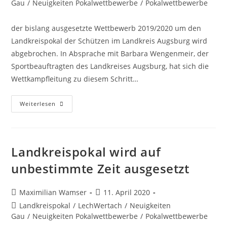
Kategorie:
Gau
/
Neuigkeiten Pokalwettbewerbe
/
Pokalwettbewerbe
der bislang ausgesetzte Wettbewerb 2019/2020 um den
Landkreispokal der Schützen im Landkreis Augsburg wird
abgebrochen. In Absprache mit Barbara Wengenmeir, der
Sportbeauftragten des Landkreises Augsburg, hat sich die
Wettkampfleitung zu diesem Schritt…
Landkreispokal-
Weiterlesen
Wettbewerb
2019/2020
Wird
Abgebrochen
Landkreispokal wird auf
unbestimmte Zeit ausgesetzt
Beitrags-
Beitrag
Maximilian Wamser
11. April 2020
Autor:
veröffentlicht:
Beitrags-
Landkreispokal
/
LechWertach
/
Neuigkeiten
Kategorie:
Gau
/
Neuigkeiten Pokalwettbewerbe
/
Pokalwettbewerbe