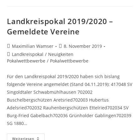
1.
Runde
Des
Landkreispokals
Landkreispokal 2019/2020 –
Gemeldete Vereine
Beitrags-
Beitrag
Maximilian Wamser
8. November 2019
Autor:
veröffentlicht:
Beitrags-
Landkreispokal
/
Neuigkeiten
Kategorie:
Pokalwettbewerbe
/
Pokalwettbewerbe
Für den Landkreispokal 2019/2020 haben sich bislang
folgende Vereine angemeldet (Stand 04.11.2019): 417048 SV
Singoldtaler Schwabmühlhausen 702002
Buschelbergschützen Aretsried702003 Hubertus
Adelsried702032 Rauhenbergschützen Ettelried702034 SV
Burg-Fried Gabelbach702036 Grünholder Gablingen702039
SG 1880…
Landkreispokal
Weiterlesen