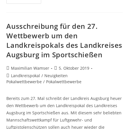
2019/2020
–
Gemeldete
Vereine
Ausschreibung für den 27.
Wettbewerb um den
Landkreispokals des Landkreises
Augsburg im Sportschießen
Beitrags-
Beitrag
Maximilian Wamser
5. Oktober 2019
Autor:
veröffentlicht:
Beitrags-
Landkreispokal
/
Neuigkeiten
Kategorie:
Pokalwettbewerbe
/
Pokalwettbewerbe
Bereits zum 27. Mal schreibt der Landkreis Augsburg heuer
den Wettbewerb um den Landkreispokal des Landkreises
Augsburg im Sportschießen aus. Mit diesem sehr beliebten
Mannschaftswettkampf für Luftgewehr- und
Luftpistolenschützen sollen auch heuer wieder die