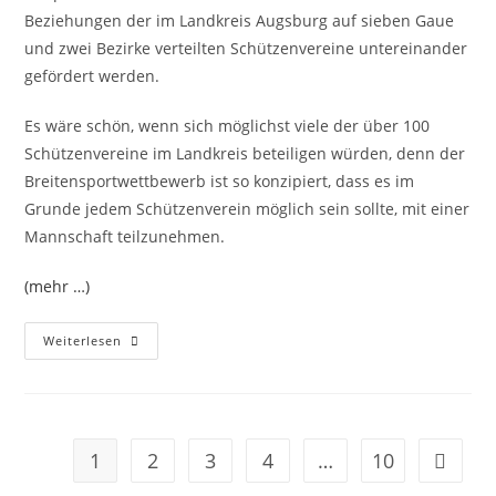
Beziehungen der im Landkreis Augsburg auf sieben Gaue
und zwei Bezirke verteilten Schützenvereine untereinander
gefördert werden.
Es wäre schön, wenn sich möglichst viele der über 100
Schützenvereine im Landkreis beteiligen würden, denn der
Breitensportwettbewerb ist so konzipiert, dass es im
Grunde jedem Schützenverein möglich sein sollte, mit einer
Mannschaft teilzunehmen.
(mehr …)
Ausschreibung
Weiterlesen
Für
Den
27.
Wettbewerb
Um
Den
Landkreispokals
1
2
3
4
…
10
Zur näc
Des
Landkreises
Augsburg