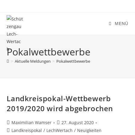
Zum
Inhalt
springen
MENÜ
Pokalwettbewerbe
>
Aktuelle Meldungen
>
Pokalwettbewerbe
Landkreispokal-Wettbewerb
2019/2020 wird abgebrochen
Beitrags-
Beitrag
Maximilian Wamser
27. August 2020
Autor:
veröffentlicht:
Beitrags-
Landkreispokal
/
LechWertach
/
Neuigkeiten