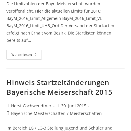
Die Limitzahlen der Bayr. Meisterschaft wurden
veröffentlicht. Hier die aktuellen Limits für 2016:
BayM_2016_Limit_Allgemein BayM_2016_Limit_VL
BayM_2016_Limit_UHB_Ord Der Versand der Starkarten
erfolgt nach Erhalt vom Bezirk. Die Startlisten können
bereits auf…
Limitzahlen
Weiterlesen
Bayr.
Meisterschaft
2016
Hinweis Startzeitänderungen
Bayerische Meiserschaft 2015
Beitrags-
Beitrag
Horst Gschwendtner
30. Juni 2015
Autor:
veröffentlicht:
Beitrags-
Bayerische Meisterschaften
/
Meisterschaften
Kategorie:
Im Bereich LG / LG-3 Stellung Jugend und Schüler und