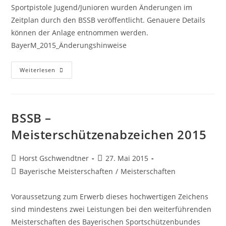
Sportpistole Jugend/Junioren wurden Änderungen im
Zeitplan durch den BSSB veröffentlicht. Genauere Details
können der Anlage entnommen werden.
BayerM_2015_Änderungshinweise
Hinweis
Weiterlesen
Startzeitänderungen
Bayerische
Meiserschaft
2015
BSSB –
Meisterschützenabzeichen 2015
Beitrags-
Beitrag
Horst Gschwendtner
27. Mai 2015
Autor:
veröffentlicht:
Beitrags-
Bayerische Meisterschaften
/
Meisterschaften
Kategorie:
Voraussetzung zum Erwerb dieses hochwertigen Zeichens
sind mindestens zwei Leistungen bei den weiterführenden
Meisterschaften des Bayerischen Sportschützenbundes