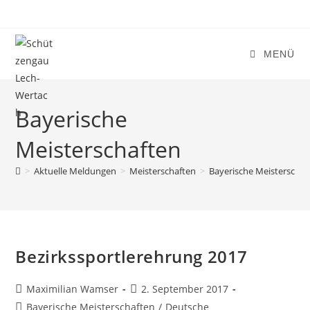
Zum
Inhalt
springen
MENÜ
Bayerische
Meisterschaften
>
Aktuelle Meldungen
>
Meisterschaften
>
Bayerische Meisterschaf
Bezirkssportlerehrung 2017
Beitrags-
Beitrag
Maximilian Wamser
2. September 2017
Autor:
veröffentlicht:
Beitrags-
Bayerische Meisterschaften
/
Deutsche