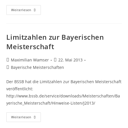
Bayerische
Weiterlesen
Meisterschaft
2015
Limitzahlen zur Bayerischen
Meisterschaft
Beitrags-
Beitrag
Maximilian Wamser
22. Mai 2013
Autor:
veröffentlicht:
Beitrags-
Bayerische Meisterschaften
Kategorie:
Der BSSB hat die Limitzahlen zur Bayerischen Meisterschaft
veröffentlicht:
http://www.bssb.de/service/downloads/Meisterschaften/Ba
yerische_Meisterschaft/Hinweise-Listen/J2013/
Limitzahlen
Weiterlesen
Zur
Bayerischen