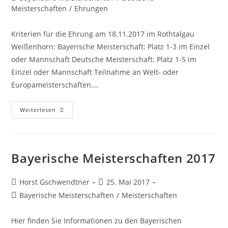
Kategorie:
Meisterschaften
/
Ehrungen
Kriterien für die Ehrung am 18.11.2017 im Rothtalgau
Weißenhorn: Bayerische Meisterschaft: Platz 1-3 im Einzel
oder Mannschaft Deutsche Meisterschaft: Platz 1-5 im
Einzel oder Mannschaft Teilnahme an Welt- oder
Europameisterschaften.…
Bezirkssportlerehrung
Weiterlesen
2017
Bayerische Meisterschaften 2017
Beitrags-
Beitrag
Horst Gschwendtner
25. Mai 2017
Autor:
veröffentlicht:
Beitrags-
Bayerische Meisterschaften
/
Meisterschaften
Kategorie:
Hier finden Sie Informationen zu den Bayerischen