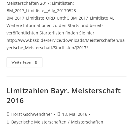
Meisterschaften 2017: Limitlisten:
BM_2017_Limitliste__Allg_20170523
BM_2017_Limitliste_ORD_UnthC BM_2017_Limitliste_VL
Weitere Informationen zu den Starts und bereits
veröffentlichten Starterlisten finden Sie hier:
http://www.bssb.de/service/downloads/Meisterschaften/Ba
yerische_Meisterschaft/Startlisten/J2017/
Bayerische
Weiterlesen
Meisterschaften
2017
Limitzahlen Bayr. Meisterschaft
2016
Beitrags-
Beitrag
Horst Gschwendtner
18. Mai 2016
Autor:
veröffentlicht:
Beitrags-
Bayerische Meisterschaften
/
Meisterschaften
Kategorie: