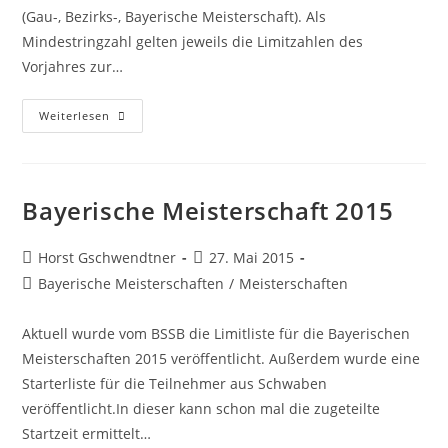
(Gau-, Bezirks-, Bayerische Meisterschaft). Als
Mindestringzahl gelten jeweils die Limitzahlen des
Vorjahres zur…
BSSB
Weiterlesen
–
Meisterschützenabzeichen
2015
Bayerische Meisterschaft 2015
Beitrags-
Beitrag
Horst Gschwendtner
27. Mai 2015
Autor:
veröffentlicht:
Beitrags-
Bayerische Meisterschaften
/
Meisterschaften
Kategorie:
Aktuell wurde vom BSSB die Limitliste für die Bayerischen
Meisterschaften 2015 veröffentlicht. Außerdem wurde eine
Starterliste für die Teilnehmer aus Schwaben
veröffentlicht.In dieser kann schon mal die zugeteilte
Startzeit ermittelt…