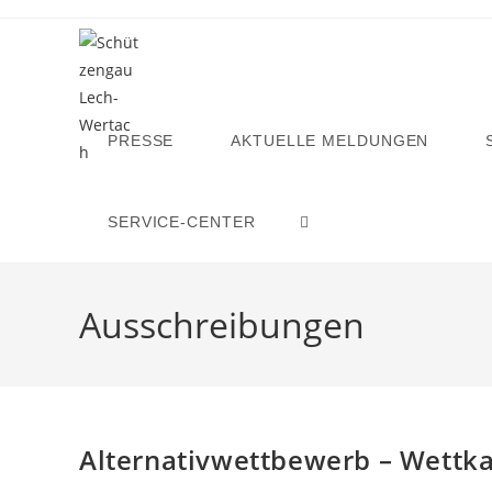
Zum
Inhalt
springen
PRESSE
AKTUELLE MELDUNGEN
SERVICE-CENTER
WEBSITE-
SUCHE
Ausschreibungen
UMSCHALTEN
Alternativwettbewerb – Wettk