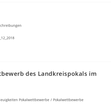
s-
schreibungen
ie:
_12_2018
ttbewerb des Landkreispokals im
euigkeiten Pokalwettbewerbe
/
Pokalwettbewerbe