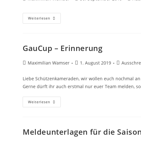
Autor:
veröffentlicht:
Katego
Einladung
Weiterlesen
Zum
Gaudamenschiessen
GauCup – Erinnerung
Beitrags-
Beitrag
Beitrags-
Maximilian Wamser
1. August 2019
Ausschr
Autor:
veröffentlicht:
Kategorie:
Liebe Schützenkameraden, wir wollen euch nochmal an
Gerne dürft ihr auch erstmal nur euer Team melden, sol
GauCup
Weiterlesen
–
Erinnerung
Meldeunterlagen für die Saiso