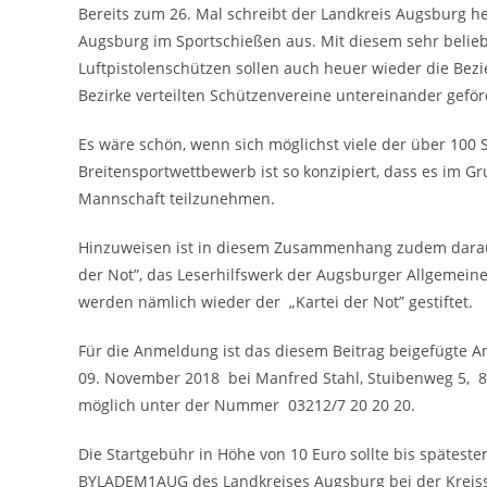
Bereits zum 26. Mal schreibt der Landkreis Augsburg 
Augsburg im Sportschießen aus. Mit diesem sehr beli
Luftpistolenschützen sollen auch heuer wieder die Be
Bezirke verteilten Schützenvereine untereinander gefö
Es wäre schön, wenn sich möglichst viele der über 100
Breitensportwettbewerb ist so konzipiert, dass es im Gr
Mannschaft teilzunehmen.
Hinzuweisen ist in diesem Zusammenhang zudem darauf
der Not”, das Leserhilfswerk der Augsburger Allgemeine
werden nämlich wieder der „Kartei der Not” gestiftet.
Für die Anmeldung ist das diesem Beitrag beigefügte
09. November 2018 bei Manfred Stahl, Stuibenweg 5, 
möglich unter der Nummer 03212/7 20 20 20.
Die Startgebühr in Höhe von 10 Euro sollte bis spätes
BYLADEM1AUG des Landkreises Augsburg bei der Kreis