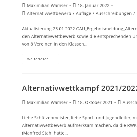
Beitrags-
Beitrag
Maximilian Wamser
18. Januar 2022
Autor:
veröffentlicht:
Beitrags-
Alternativwettbewerb
/
Auflage
/
Ausschreibungen
/
Kategorie:
Aktualisierung 23.01.2022 GAU_Ergebnismeldung_Altern
den Alternativwettbewerb sowie die entsprechenden Unt
von 8 Vereinen in den Klassen…
Alternativwettbewerb
Weiterlesen
–
Wettkampfunterlagen
Alternativwettkampf 2021/202
Beitrags-
Beitrag
Beitrags-
Maximilian Wamser
18. Oktober 2021
Aussc
Autor:
veröffentlicht:
Kategorie
Liebe Schützenmeister, liebe Sport- und Jugendleiter, 
Alternativwettbewerb aufmerksam machen, da die RWK
(Manfred Stahl hatte…