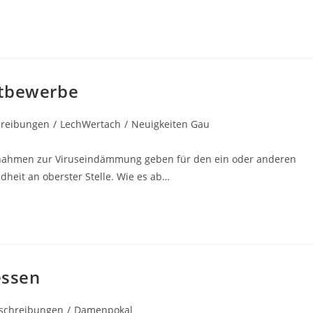
ttbewerbe
hreibungen
/
LechWertach
/
Neuigkeiten Gau
:
ßnahmen zur Viruseindämmung geben für den ein oder anderen
heit an oberster Stelle. Wie es ab…
essen
gs-
schreibungen
/
Damenpokal