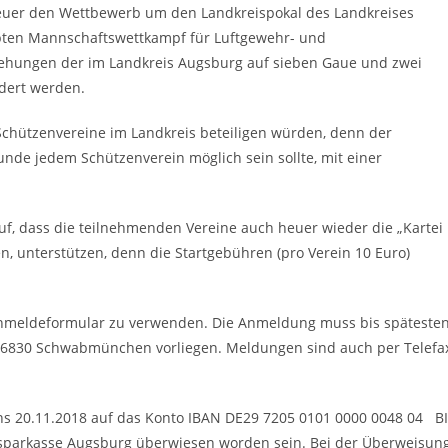
heuer den Wettbewerb um den Landkreispokal des Landkreises
ebten Mannschaftswettkampf für Luftgewehr- und
ziehungen der im Landkreis Augsburg auf sieben Gaue und zwei
rdert werden.
 Schützenvereine im Landkreis beteiligen würden, denn der
unde jedem Schützenverein möglich sein sollte, mit einer
, dass die teilnehmenden Vereine auch heuer wieder die „Kartei
n, unterstützen, denn die Startgebühren (pro Verein 10 Euro)
 Anmeldeformular zu verwenden. Die Anmeldung muss bis späteste
86830 Schwabmünchen vorliegen. Meldungen sind auch per Telefa
tens 20.11.2018 auf das Konto IBAN DE29 7205 0101 0000 0048 04 B
sparkasse Augsburg überwiesen worden sein. Bei der Überweisun