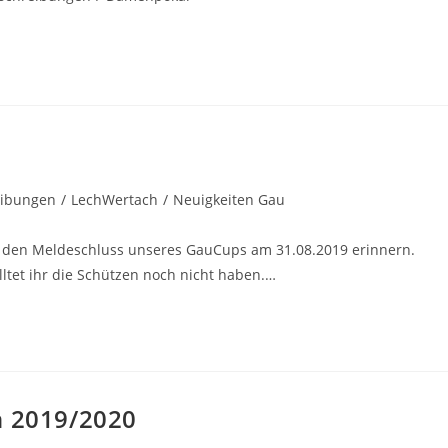
rie:
eibungen
/
LechWertach
/
Neuigkeiten Gau
 den Meldeschluss unseres GauCups am 31.08.2019 erinnern.
ltet ihr die Schützen noch nicht haben.…
n 2019/2020