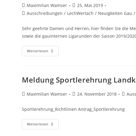
Beitrags-
Beitrag
Maximilian Wamser
25. Mai 2019
Autor:
veröffentlicht:
Beitrags-
Ausschreibungen
/
LechWertach
/
Neuigkeiten Gau
/
Kategorie:
Sehr geehrte Damen und Herren, hier finden Sie die M
sowie die gauinternen Ligarunden der Saison 2019/2020.
Meldeunterlagen
Weiterlesen
Für
Die
Saison
2019/2020
Meldung Sportlerehrung Landk
Beitrags-
Beitrag
Beitrag
Maximilian Wamser
24. November 2018
Aus
Autor:
veröffentlicht:
Kategor
Sportlerehrung_Richtlinien Antrag_Sportlerehrung
Meldung
Weiterlesen
Sportlerehrung
Landkreis