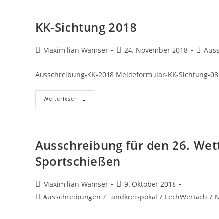
KK-Sichtung 2018
Beitrags-
Beitrag
Beitrag
Maximilian Wamser
24. November 2018
Aus
Autor:
veröffentlicht:
Kategor
Ausschreibung-KK-2018 Meldeformular-KK-Sichtung-08
KK-
Weiterlesen
Sichtung
2018
Ausschreibung für den 26. We
Sportschießen
Beitrags-
Beitrag
Maximilian Wamser
9. Oktober 2018
Autor:
veröffentlicht:
Beitrags-
Ausschreibungen
/
Landkreispokal
/
LechWertach
/
N
Kategorie: