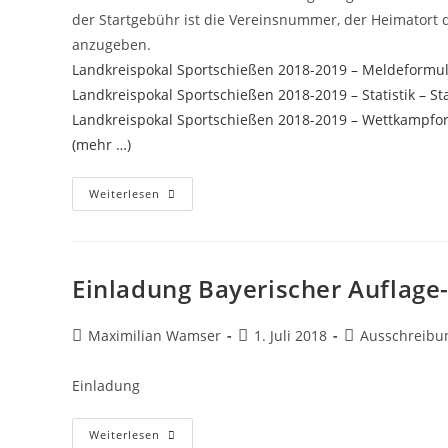
der Startgebühr ist die Vereinsnummer, der Heimatort 
anzugeben.
Landkreispokal Sportschießen 2018-2019 – Meldeformu
Landkreispokal Sportschießen 2018-2019 – Statistik – S
Landkreispokal Sportschießen 2018-2019 – Wettkampfo
(mehr …)
Ausschreibung
Weiterlesen
Für
Den
26.
Wettbewerb
Des
Landkreispokals
Einladung Bayerischer Auflage
Im
Sportschießen
Beitrags-
Beitrag
Beitrags-
Maximilian Wamser
1. Juli 2018
Ausschreibu
Autor:
veröffentlicht:
Kategorie:
Einladung
Einladung
Weiterlesen