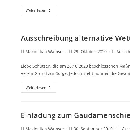
Alternativwettkampf
Weiterlesen
2021/2022
Ausschreibung alternative We
Beitrags-
Beitrag
Beitrags-
Maximilian Wamser
29. Oktober 2020
Aussc
Autor:
veröffentlicht:
Kategorie
Liebe Schützen, die am 28.10.2020 beschlossenen Ma
Verein Grund zur Sorge. Jedoch steht nunmal die Gesund
Ausschreibung
Weiterlesen
Alternative
Wettbewerbe
Einladung zum Gaudamenschi
Beitrags-
Beitrag
Beitra
Maximilian Wamser
30. September 2019
Aus