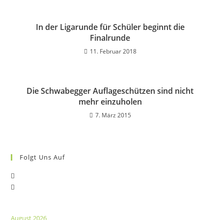
In der Ligarunde für Schüler beginnt die
Finalrunde
11. Februar 2018
Die Schwabegger Auflageschützen sind nicht
mehr einzuholen
7. März 2015
Folgt Uns Auf
Opens
Opens
in
in
a
a
new
August 2026