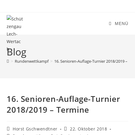
Zum
Inhalt
springen
MENÜ
Blog
>
Rundenwettkampf
>
16. Senioren-Auflage-Turnier 2018/2019 – Te
16. Senioren-Auflage-Turnier
2018/2019 – Termine
Beitrags-
Beitrag
Horst Gschwendtner
22. Oktober 2018
Autor:
veröffentlicht: