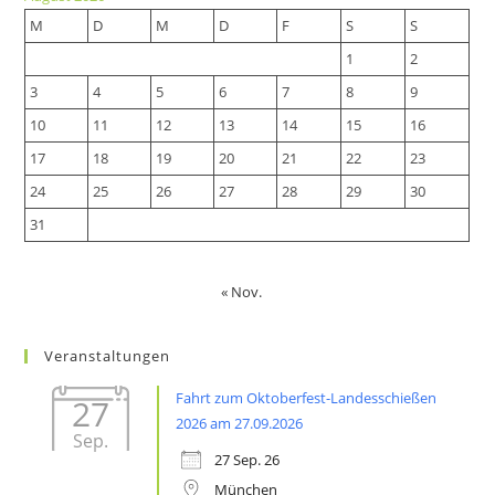
new
tab
M
D
M
D
F
S
S
tab
1
2
3
4
5
6
7
8
9
10
11
12
13
14
15
16
17
18
19
20
21
22
23
24
25
26
27
28
29
30
31
« Nov.
Veranstaltungen
Fahrt zum Oktoberfest-Landesschießen
27
2026 am 27.09.2026
Sep.
27 Sep. 26
München