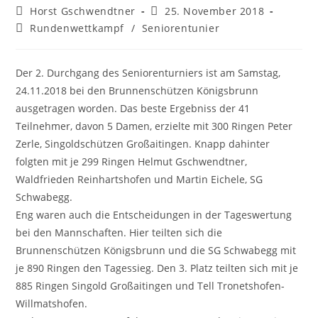
Beitrags-
Beitrag
Horst Gschwendtner
25. November 2018
Autor:
veröffentlicht:
Beitrags-
Rundenwettkampf
/
Seniorentunier
Kategorie:
Der 2. Durchgang des Seniorenturniers ist am Samstag,
24.11.2018 bei den Brunnenschützen Königsbrunn
ausgetragen worden. Das beste Ergebniss der 41
Teilnehmer, davon 5 Damen, erzielte mit 300 Ringen Peter
Zerle, Singoldschützen Großaitingen. Knapp dahinter
folgten mit je 299 Ringen Helmut Gschwendtner,
Waldfrieden Reinhartshofen und Martin Eichele, SG
Schwabegg.
Eng waren auch die Entscheidungen in der Tageswertung
bei den Mannschaften. Hier teilten sich die
Brunnenschützen Königsbrunn und die SG Schwabegg mit
je 890 Ringen den Tagessieg. Den 3. Platz teilten sich mit je
885 Ringen Singold Großaitingen und Tell Tronetshofen-
Willmatshofen.