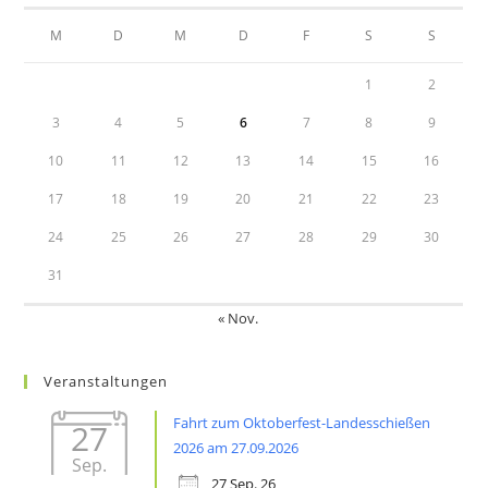
new
new
M
D
M
D
F
S
S
tab
tab
1
2
3
4
5
6
7
8
9
10
11
12
13
14
15
16
17
18
19
20
21
22
23
24
25
26
27
28
29
30
31
« Nov.
Veranstaltungen
Fahrt zum Oktoberfest-Landesschießen
27
2026 am 27.09.2026
Sep.
27 Sep. 26