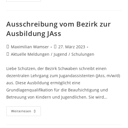
LP-
Lehrgang
Ausschreibung vom Bezirk zur
Ausbildung JAss
Beitrags-
Beitrag
Maximilian Wamser
27. März 2023
Autor:
veröffentlicht:
Beitrags-
Aktuelle Meldungen
/
Jugend
/
Schulungen
Kategorie:
Liebe Schützen, der Bezirk Schwaben schreibt einen
dezentralen Lehrgang zum Jugandassistenten (JAss, m/w/d)
aus. Diese Ausbildung ermöglicht eine
Grundlagenqualifikation für die Beaufsichtigung und
Betreuung von Kindern und Jugendlichen. Sie wird…
Ausschreibung
Weiterlesen
Vom
Bezirk
Zur
Ausbildung