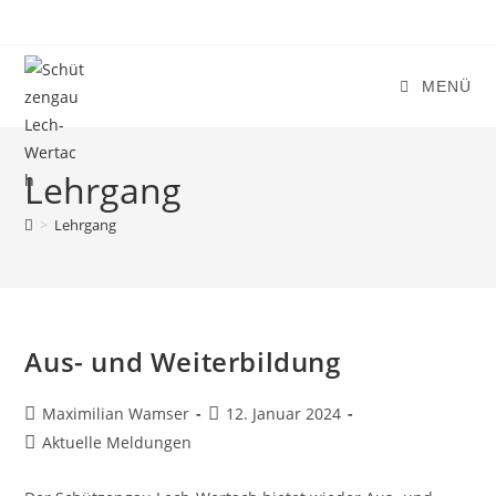
Zum
Inhalt
springen
MENÜ
Lehrgang
>
Lehrgang
Aus- und Weiterbildung
Beitrags-
Beitrag
Maximilian Wamser
12. Januar 2024
Autor:
veröffentlicht:
Beitrags-
Aktuelle Meldungen
Kategorie: