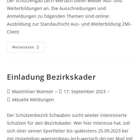
Der Schützengau Lech-Wertach bietet wieder Aus- und
Weiterbildungen an. Die Ausschreibungen und
Anmeldungen zu folgenden Themen sind online:
Ausbildung zur Standaufsicht Aus- und Weiterbildung ZMI-
Client
Aus-
Weiterlesen
Und
Weiterbildung
Einladung Bezirkskader
Beitrags-
Beitrag
Maximilian Wamser
17. September 2023
Autor:
veröffentlicht:
Beitrags-
Aktuelle Meldungen
Kategorie:
Der Schützenbezirk Schwaben sucht wieder interessierte
Schützen für den Bezirkskader. Wer hier interesse hat, soll
sich über seinen Sportleiter bis spätestens 25.09.2023 bei
mir (maximilian.wamser@gau-lech-wertach.de) per Mail mit