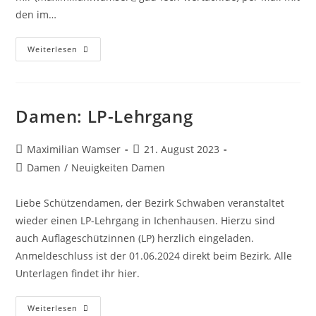
den im…
Einladung
Weiterlesen
Bezirkskader
Damen: LP-Lehrgang
Beitrags-
Beitrag
Maximilian Wamser
21. August 2023
Autor:
veröffentlicht:
Beitrags-
Damen
/
Neuigkeiten Damen
Kategorie:
Liebe Schützendamen, der Bezirk Schwaben veranstaltet
wieder einen LP-Lehrgang in Ichenhausen. Hierzu sind
auch Auflageschützinnen (LP) herzlich eingeladen.
Anmeldeschluss ist der 01.06.2024 direkt beim Bezirk. Alle
Unterlagen findet ihr hier.
Damen:
Weiterlesen