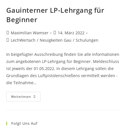
JAss
Gauinterner LP-Lehrgang für
Beginner
Beitrags-
Beitrag
Maximilian Wamser
14. März 2022
Autor:
veröffentlicht:
Beitrags-
LechWertach
/
Neuigkeiten Gau
/
Schulungen
Kategorie:
In beigefügter Ausschreibung finden Sie alle Informationen
zum angebotenen LP-Lehrgang für Beginner. Meldeschluss
ist jeweils der 01.05.2022. In diesem Lehrgang sollen die
Grundlagen des Luftpistolenschießens vermittelt werden -
die Teilnahme…
Gauinterner
Weiterlesen
LP-
Lehrgang
Für
Beginner
Folgt Uns Auf