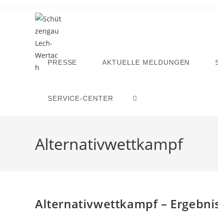
Zum
Inhalt
springen
PRESSE
AKTUELLE MELDUNGEN
SERVICE-CENTER
WEBSITE-
SUCHE
Alternativwettkampf
UMSCHALTEN
Alternativwettkampf – Ergebni