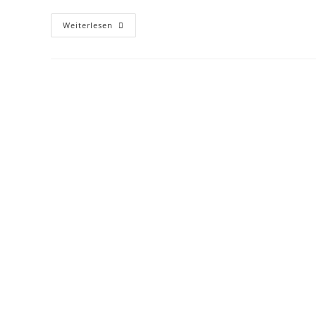
Alternativwettbewerb
Weiterlesen
–
Wettkampfunterlagen