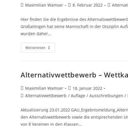
Beitrags-
Beitrag
Beitrags-
Maximilian Wamser
8. Februar 2022
Alterna
Autor:
veröffentlicht:
Kategorie:
Hier finden Sie die Ergebnisse des Alternativwettbewer
Großaitingen hat seine Mannschaft in der Disziplin Au
wurden daher…
Alternativwettkampf
Weiterlesen
–
Ergebnisse
Alternativwettbewerb – Wettk
Beitrags-
Beitrag
Maximilian Wamser
18. Januar 2022
Autor:
veröffentlicht:
Beitrags-
Alternativwettbewerb
/
Auflage
/
Ausschreibungen
/
Kategorie:
Aktualisierung 23.01.2022 GAU_Ergebnismeldung_Altern
den Alternativwettbewerb sowie die entsprechenden Unt
von 8 Vereinen in den Klassen…