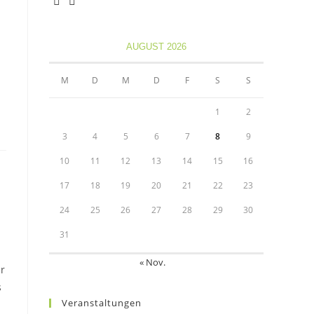
Opens
Opens
in
in
AUGUST 2026
a
a
new
new
M
D
M
D
F
S
S
tab
tab
1
2
3
4
5
6
7
8
9
10
11
12
13
14
15
16
17
18
19
20
21
22
23
24
25
26
27
28
29
30
31
« Nov.
r
s
Veranstaltungen