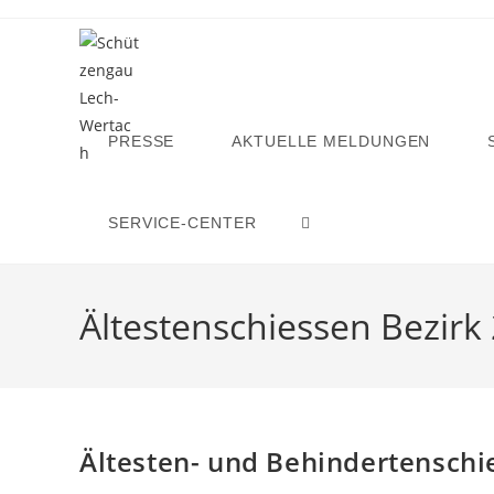
Zum
Inhalt
springen
PRESSE
AKTUELLE MELDUNGEN
SERVICE-CENTER
WEBSITE-
SUCHE
Ältestenschiessen Bezirk
UMSCHALTEN
Ältesten- und Behindertensch