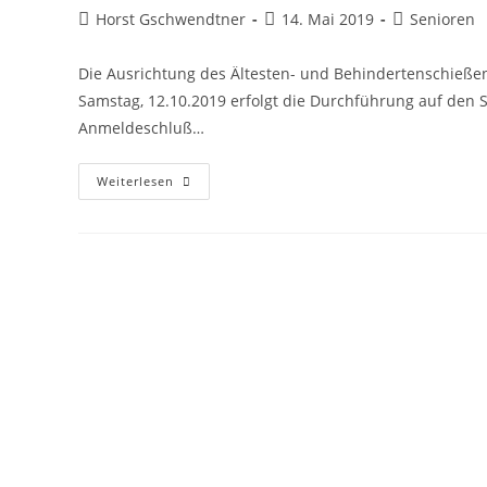
Beitrags-
Beitrag
Beitrags-
Horst Gschwendtner
14. Mai 2019
Senioren
Autor:
veröffentlicht:
Kategorie:
Die Ausrichtung des Ältesten- und Behindertenschieße
Samstag, 12.10.2019 erfolgt die Durchführung auf de
Anmeldeschluß…
Ältesten-
Weiterlesen
Und
Behindertenschießen
Des
Bezirks
Schwaben
2019