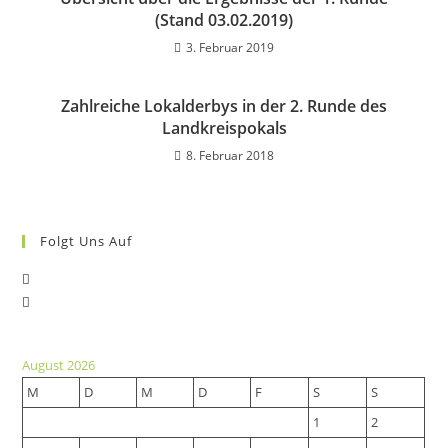
(Stand 03.02.2019)
3. Februar 2019
Zahlreiche Lokalderbys in der 2. Runde des
Landkreispokals
8. Februar 2018
Folgt Uns Auf
Opens
Opens
in
in
a
a
new
August 2026
new
tab
M
D
M
D
F
S
S
tab
1
2