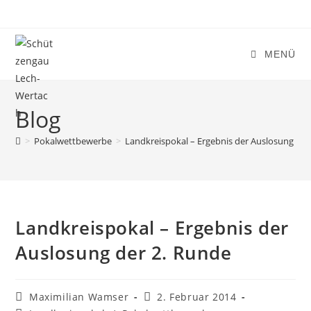
Zum
Inhalt
springen
MENÜ
Blog
>
Pokalwettbewerbe
>
Landkreispokal – Ergebnis der Auslosung der
Landkreispokal – Ergebnis der
Auslosung der 2. Runde
Beitrags-
Beitrag
Maximilian Wamser
2. Februar 2014
Autor:
veröffentlicht: