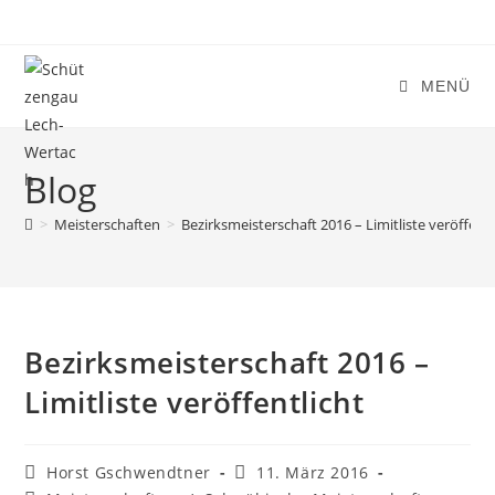
Zum
Inhalt
springen
MENÜ
Blog
>
Meisterschaften
>
Bezirksmeisterschaft 2016 – Limitliste veröffentl
Bezirksmeisterschaft 2016 –
Limitliste veröffentlicht
Beitrags-
Beitrag
Horst Gschwendtner
11. März 2016
Autor:
veröffentlicht: