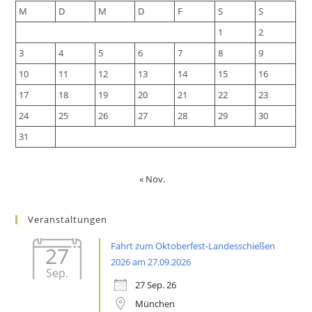
new
tab
M
D
M
D
F
S
S
tab
1
2
3
4
5
6
7
8
9
10
11
12
13
14
15
16
17
18
19
20
21
22
23
24
25
26
27
28
29
30
31
« Nov.
Veranstaltungen
Fahrt zum Oktoberfest-Landesschießen
27
2026 am 27.09.2026
Sep.
27 Sep. 26
München