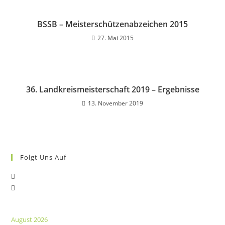
BSSB – Meisterschützenabzeichen 2015
27. Mai 2015
36. Landkreismeisterschaft 2019 – Ergebnisse
13. November 2019
Folgt Uns Auf
Opens
Opens
in
in
a
a
new
August 2026