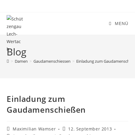
Zum
Inhalt
springen
MENÜ
Blog
>
Damen
>
Gaudamenschiessen
>
Einladung zum Gaudamenschie
Einladung zum
Gaudamenschießen
Beitrags-
Beitrag
Maximilian Wamser
12. September 2013
Autor:
veröffentlicht: