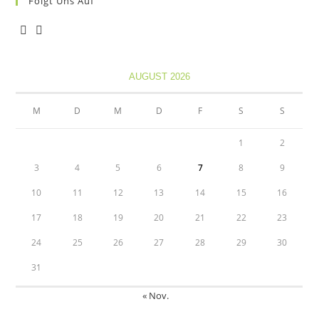
Folgt Uns Auf
Opens
Opens
in
in
AUGUST 2026
a
a
new
new
M
D
M
D
F
S
S
tab
tab
1
2
3
4
5
6
7
8
9
10
11
12
13
14
15
16
17
18
19
20
21
22
23
24
25
26
27
28
29
30
31
« Nov.