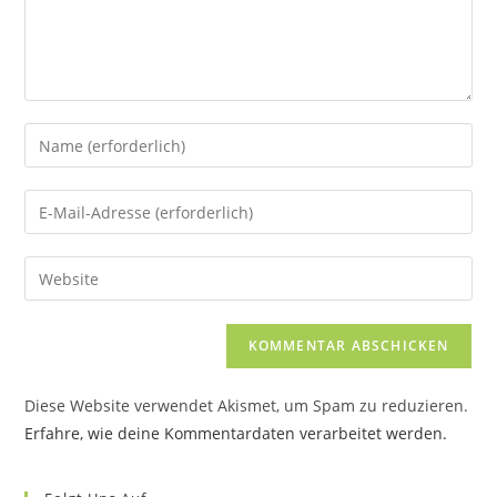
Gib
deinen
Namen
Gib
oder
deine
Benutzernamen
E-
Gib
zum
Mail-
deine
Kommentieren
Adresse
Website-
ein
zum
URL
Kommentieren
ein
ein
Diese Website verwendet Akismet, um Spam zu reduzieren.
(optional)
Erfahre, wie deine Kommentardaten verarbeitet werden.