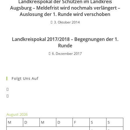
Landkreispokal der Schützen im Landkreis
Augsburg – Meldefrist wird nochmals verlängert –
Auslosung der 1. Runde wird verschoben
3. Oktober 2014
Landkreispokal 2017/2018 – Begegnungen der 1.
Runde
6. Dezember 2017
Folgt Uns Auf
Opens
Opens
in
in
a
a
new
August 2026
new
tab
M
D
M
D
F
S
S
tab