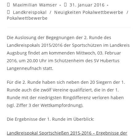
Beitrags-
Beitrag
Maximilian Wamser
31. Januar 2016
Autor:
veröffentlicht:
Beitrags-
Landkreispokal
/
Neuigkeiten Pokalwettbewerbe
/
Kategorie:
Pokalwettbewerbe
Die Auslosung der Begegnungen der 2. Runde des
Landkreispokals 2015/2016 der Sportschützen im Landkreis
Augsburg findet am kommenden Mittwoch, 03. Februar
2016, um 20.00 Uhr im Schützenheim des SV Hubertus
Langenneufnach statt.
Für die 2. Runde haben sich neben den 20 Siegern der 1.
Runde auch die zwölf Vereine qualifiziert, die in der 1.
Runde mit der niedrigsten Ringdifferenz verloren haben
(vgl. Ziffer 3 der Wettkampfordnung).
Die Ergebnisse der 1. Runde im Überblick:
Landkreispokal Sportschießen 2015-2016 – Ergebnisse der