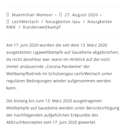
Beitrags-
Beitrag
Maximilian Wamser
27. August 2020
Autor:
veröffentlicht:
Beitrags-
LechWertach
/
Neuigkeiten Gau
/
Neuigkeiten
Kategorie:
RWK
/
Rundenwettkampf
Am 17. Juni 2020 wurden die seit dem 13. März 2020
ausgesetzten Ligawettkämpfe auf Gauebene abgebrochen,
da nicht absehbar war, wann im Hinblick auf die noch
immer andauernde „Corona-Pandemie“ der
Wettkampfbetrieb im Schützengau Lech/Wertach unter
regulären Bedingungen wieder aufgenommen werden
kann.
Die bislang bis zum 13. März 2020 ausgetragenen
Wettkämpfe auf Gauebene werden unter Berücksichtigung
der nachfolgenden aufgeführten Eckpunkte des
Abbruchkonzeptes vom 17. Juni 2020 gewertet.