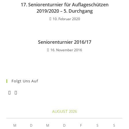
17. Seniorenturnier für Auflageschützen
2019/2020 – 5. Durchgang
10. Februar 2020
Seniorenturnier 2016/17
16. November 2016
Folgt Uns Auf
Opens
Opens
in
in
AUGUST 2026
a
a
new
new
M
D
M
D
F
S
S
tab
tab