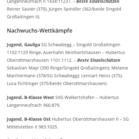
Langenneufnach II 1434:11237. –
Beste Einzelschützen
Reiner Sauter (370), Jürgen Spindler (362/beide Singold
Großaitingen II).
Nachwuchs-Wettkämpfe
Jugend, Gauliga
SG Schwabegg – Singold Großaitingen
1102:1129 Ringe, Auerhahn Reinhartshausen – Hubertus
Oberottmarshausen 1101:1112. –
Beste Einzelschützen
Sebastian Mayr (390 Ringe/Singold Großaitingen); Melanie
Mairhörmann (378/SG Schwabegg); Lennart Heinz (375),
Luca Fichtinger (375/beide Oberottmarshausen).
Jugend, B-Klasse West
SVG Walkertshofen – Hubertus
Langenneufnach 966:879.
Jugend, B-Klasse Ost
Hubertus Oberottmarshausen II – SG
Mittelstetten II 983:1025.