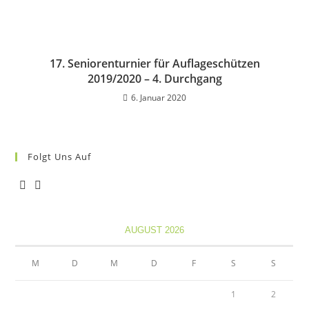
17. Seniorenturnier für Auflageschützen
2019/2020 – 4. Durchgang
6. Januar 2020
Folgt Uns Auf
Opens
Opens
in
in
AUGUST 2026
a
a
new
new
M
D
M
D
F
S
S
tab
tab
1
2