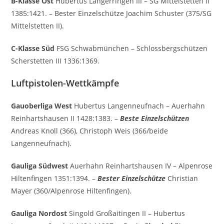
B-Klasse Ost
Hubertus Langerringen III – SG Mittelstetten II
1385:1421. – Bester Einzelschütze Joachim Schuster (375/SG
Mittelstetten II).
C-Klasse Süd
FSG Schwabmünchen – Schlossbergschützen
Scherstetten III 1336:1369.
Luftpistolen-Wettkämpfe
Gauoberliga West
Hubertus Langenneufnach – Auerhahn
Reinhartshausen II 1428:1383. –
Beste Einzelschützen
Andreas Knoll (366), Christoph Weis (366/beide
Langenneufnach).
Gauliga Südwest
Auerhahn Reinhartshausen IV – Alpenrose
Hiltenfingen 1351:1394. –
Bester Einzelschütze
Christian
Mayer (360/Alpenrose Hiltenfingen).
Gauliga Nordost
Singold Großaitingen II – Hubertus