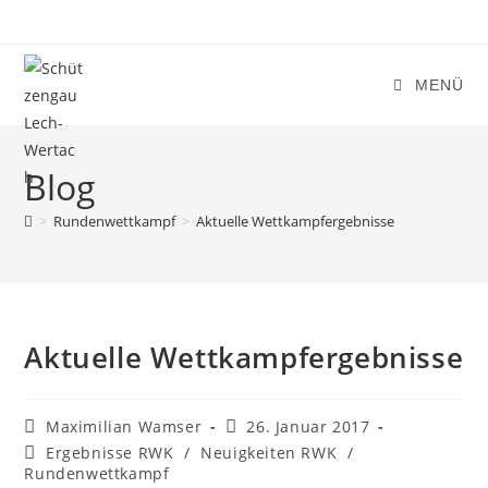
Zum
Inhalt
springen
MENÜ
Blog
>
Rundenwettkampf
>
Aktuelle Wettkampfergebnisse
Aktuelle Wettkampfergebnisse
Beitrags-
Beitrag
Maximilian Wamser
26. Januar 2017
Autor:
veröffentlicht:
Beitrags-
Ergebnisse RWK
/
Neuigkeiten RWK
/
Kategorie:
Rundenwettkampf