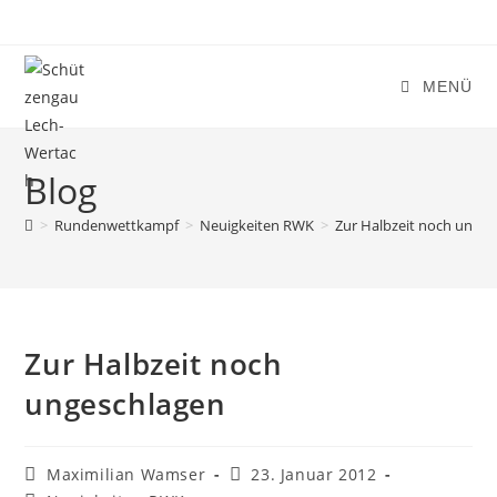
Zum
Inhalt
springen
MENÜ
Blog
>
Rundenwettkampf
>
Neuigkeiten RWK
>
Zur Halbzeit noch unge
Zur Halbzeit noch
ungeschlagen
Beitrags-
Beitrag
Maximilian Wamser
23. Januar 2012
Autor:
veröffentlicht: