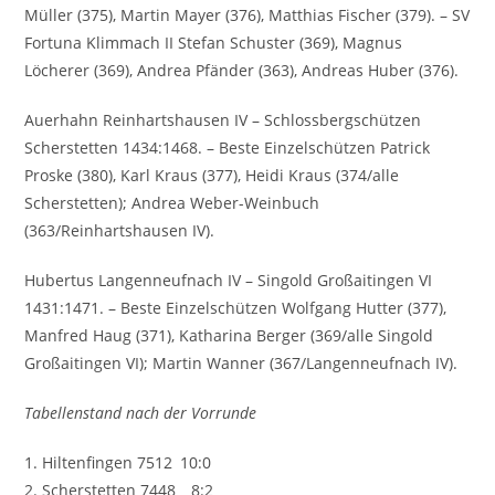
Müller (375), Martin Mayer (376), Matthias Fischer (379). – SV
Fortuna Klimmach II Stefan Schuster (369), Magnus
Löcherer (369), Andrea Pfänder (363), Andreas Huber (376).
Auerhahn Reinhartshausen IV – Schlossbergschützen
Scherstetten 1434:1468. – Beste Einzelschützen Patrick
Proske (380), Karl Kraus (377), Heidi Kraus (374/alle
Scherstetten); Andrea Weber-Weinbuch
(363/Reinhartshausen IV).
Hubertus Langenneufnach IV – Singold Großaitingen VI
1431:1471. – Beste Einzelschützen Wolfgang Hutter (377),
Manfred Haug (371), Katharina Berger (369/alle Singold
Großaitingen VI); Martin Wanner (367/Langenneufnach IV).
Tabellenstand nach der Vorrunde
1. Hiltenfingen 7512 10:0
2. Scherstetten 7448 8:2