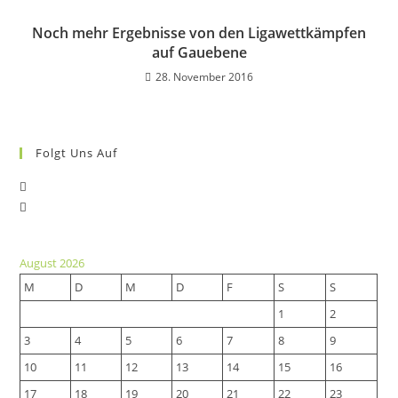
Noch mehr Ergebnisse von den Ligawettkämpfen
auf Gauebene
28. November 2016
Folgt Uns Auf
Opens
Opens
in
in
a
a
new
August 2026
new
tab
M
D
M
D
F
S
S
tab
1
2
3
4
5
6
7
8
9
10
11
12
13
14
15
16
17
18
19
20
21
22
23