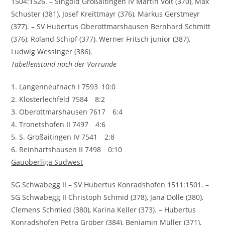
1504:1526. – Singold Großaitingen IV Martin Voit (370), Max
Schuster (381), Josef Kreittmayr (376), Markus Gerstmeyr
(377). – SV Hubertus Oberottmarshausen Bernhard Schmitt
(376), Roland Schipf (377), Werner Fritsch junior (387),
Ludwig Wessinger (386).
Tabellenstand nach der Vorrunde
1. Langenneufnach I 7593 10:0
2. Klosterlechfeld 7584 8:2
3. Oberottmarshausen 7617 6:4
4. Tronetshofen II 7497 4:6
5. S. Großaitingen IV 7541 2:8
6. Reinhartshausen II 7498 0:10
Gauoberliga Südwest
SG Schwabegg II – SV Hubertus Konradshofen 1511:1501. –
SG Schwabegg II Christoph Schmid (378), Jana Dölle (380),
Clemens Schmied (380), Karina Keller (373). – Hubertus
Konradshofen Petra Gröber (384), Benjamin Müller (371),