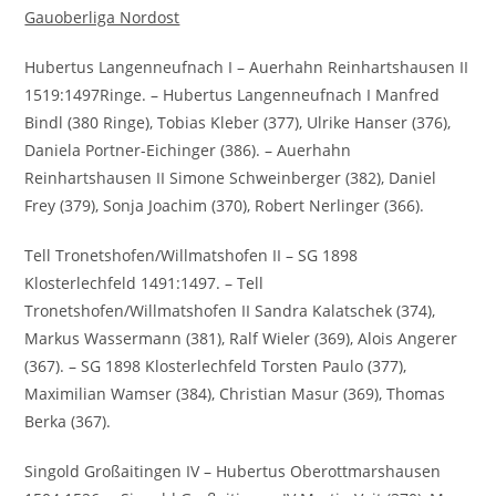
Gauoberliga Nordost
Hubertus Langenneufnach I – Auerhahn Reinhartshausen II
1519:1497Ringe. – Hubertus Langenneufnach I Manfred
Bindl (380 Ringe), Tobias Kleber (377), Ulrike Hanser (376),
Daniela Portner-Eichinger (386). – Auerhahn
Reinhartshausen II Simone Schweinberger (382), Daniel
Frey (379), Sonja Joachim (370), Robert Nerlinger (366).
Tell Tronetshofen/Willmatshofen II – SG 1898
Klosterlechfeld 1491:1497. – Tell
Tronetshofen/Willmatshofen II Sandra Kalatschek (374),
Markus Wassermann (381), Ralf Wieler (369), Alois Angerer
(367). – SG 1898 Klosterlechfeld Torsten Paulo (377),
Maximilian Wamser (384), Christian Masur (369), Thomas
Berka (367).
Singold Großaitingen IV – Hubertus Oberottmarshausen