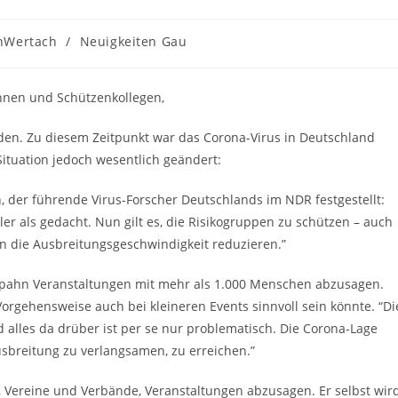
gs-
hWertach
/
Neuigkeiten Gau
rie:
nnen und Schützenkollegen,
en. Zu diesem Zeitpunkt war das Corona-Virus in Deutschland
ituation jedoch wesentlich geändert:
, der führende Virus-Forscher Deutschlands im NDR festgestellt:
ler als gedacht. Nun gilt es, die Risikogruppen zu schützen – auch
 die Ausbreitungsgeschwindigkeit reduzieren.”
pahn Veranstaltungen mit mehr als 1.000 Menschen abzusagen.
 Vorgehensweise auch bei kleineren Events sinnvoll sein könnte. “Di
und alles da drüber ist per se nur problematisch. Die Corona-Lage
usbreitung zu verlangsamen, zu erreichen.”
n, Vereine und Verbände, Veranstaltungen abzusagen. Er selbst wir