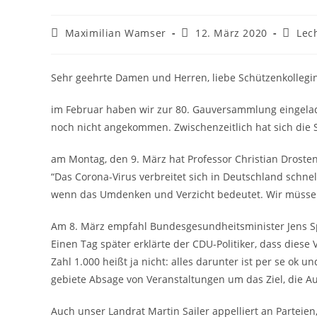
Beitrags-
Beitrag
Beitra
Maximilian Wamser
12. März 2020
Lec
Autor:
veröffentlicht:
Katego
Sehr geehrte Damen und Herren, liebe Schützenkollegi
im Februar haben wir zur 80. Gauversammlung eingelad
noch nicht angekommen. Zwischenzeitlich hat sich die S
am Montag, den 9. März hat Professor Christian Drosten
“Das Corona-Virus verbreitet sich in Deutschland schnel
wenn das Umdenken und Verzicht bedeutet. Wir müssen
Am 8. März empfahl Bundesgesundheitsminister Jens S
Einen Tag später erklärte der CDU-Politiker, dass diese
Zahl 1.000 heißt ja nicht: alles darunter ist per se ok 
gebiete Absage von Veranstaltungen um das Ziel, die A
Auch unser Landrat Martin Sailer appelliert an Parteie