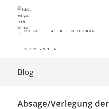
Zum
Inhalt
springen
PRESSE
AKTUELLE MELDUNGEN
SERVICE-CENTER
WEBSITE-
SUCHE
Blog
UMSCHALTEN
Absage/Verlegung de