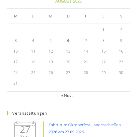
AUGUST 2026
a
a
new
new
M
D
M
D
F
S
S
tab
tab
1
2
3
4
5
6
7
8
9
10
11
12
13
14
15
16
17
18
19
20
21
22
23
24
25
26
27
28
29
30
31
« Nov.
Veranstaltungen
Fahrt zum Oktoberfest-Landesschießen
27
2026 am 27.09.2026
Sep.