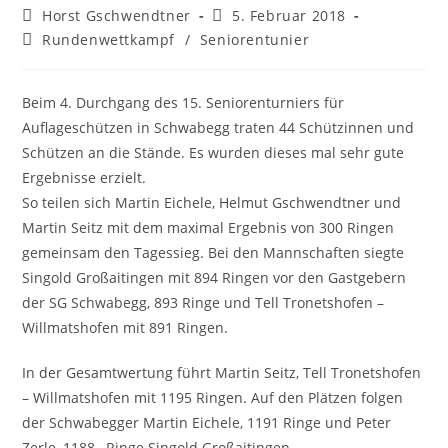
Beitrags-
Beitrag
Horst Gschwendtner
5. Februar 2018
Autor:
veröffentlicht:
Beitrags-
Rundenwettkampf
/
Seniorentunier
Kategorie:
Beim 4. Durchgang des 15. Seniorenturniers für
Auflageschützen in Schwabegg traten 44 Schützinnen und
Schützen an die Stände. Es wurden dieses mal sehr gute
Ergebnisse erzielt.
So teilen sich Martin Eichele, Helmut Gschwendtner und
Martin Seitz mit dem maximal Ergebnis von 300 Ringen
gemeinsam den Tagessieg. Bei den Mannschaften siegte
Singold Großaitingen mit 894 Ringen vor den Gastgebern
der SG Schwabegg, 893 Ringe und Tell Tronetshofen –
Willmatshofen mit 891 Ringen.
In der Gesamtwertung führt Martin Seitz, Tell Tronetshofen
– Willmatshofen mit 1195 Ringen. Auf den Plätzen folgen
der Schwabegger Martin Eichele, 1191 Ringe und Peter
Zerle, 1188, Ringe Singold Großaitingen.