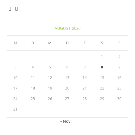
Opens
Opens
in
in
AUGUST 2026
a
a
new
new
M
D
M
D
F
S
S
tab
tab
1
2
3
4
5
6
7
8
9
10
11
12
13
14
15
16
17
18
19
20
21
22
23
24
25
26
27
28
29
30
31
« Nov.