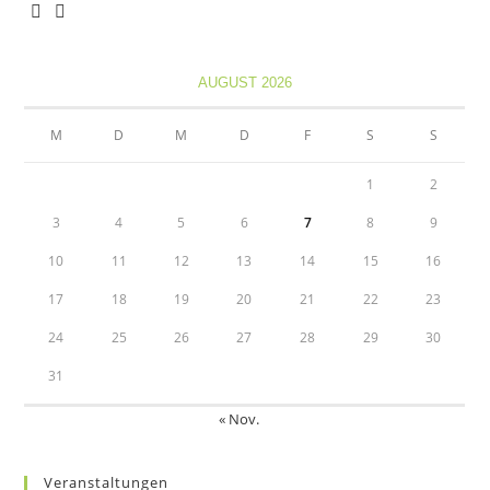
Opens
Opens
in
in
AUGUST 2026
a
a
new
new
M
D
M
D
F
S
S
tab
tab
1
2
3
4
5
6
7
8
9
10
11
12
13
14
15
16
17
18
19
20
21
22
23
24
25
26
27
28
29
30
31
« Nov.
Veranstaltungen