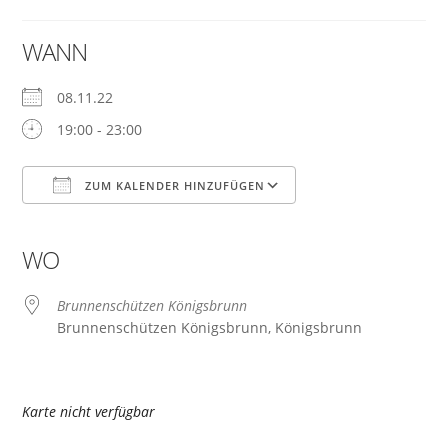
WANN
08.11.22
19:00 - 23:00
ZUM KALENDER HINZUFÜGEN
ICS herunterladen
Google Kalender
iCalendar
Office 365
Outlook Live
WO
Brunnenschützen Königsbrunn
Brunnenschützen Königsbrunn, Königsbrunn
Karte nicht verfügbar