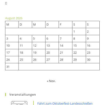
Opens
in
in
a
a
new
August 2026
new
tab
M
D
M
D
F
S
S
tab
1
2
3
4
5
6
7
8
9
10
11
12
13
14
15
16
17
18
19
20
21
22
23
24
25
26
27
28
29
30
31
« Nov.
Veranstaltungen
Fahrt zum Oktoberfest-Landesschießen