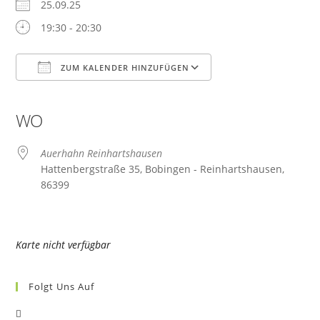
25.09.25
19:30 - 20:30
ZUM KALENDER HINZUFÜGEN
ICS herunterladen
Google Kalender
iCalendar
Office 365
Outlook Live
WO
Auerhahn Reinhartshausen
Hattenbergstraße 35, Bobingen - Reinhartshausen,
86399
Karte nicht verfügbar
Folgt Uns Auf
Opens