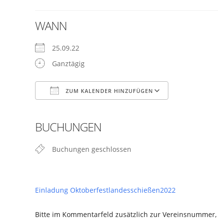
WANN
25.09.22
Ganztägig
ZUM KALENDER HINZUFÜGEN
ICS herunterladen
Google Kalender
iCalendar
Office 365
Outlook Live
BUCHUNGEN
Buchungen geschlossen
Einladung Oktoberfestlandesschießen2022
Bitte im Kommentarfeld zusätzlich zur Vereinsnummer,