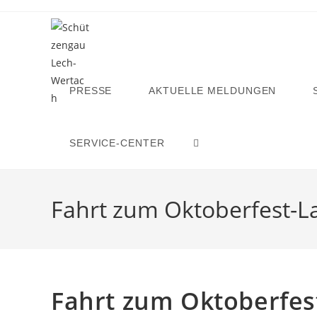
Zum
Inhalt
springen
PRESSE
AKTUELLE MELDUNGEN
SERVICE-CENTER
WEBSITE-
SUCHE
Fahrt zum Oktoberfest-L
UMSCHALTEN
Fahrt zum Oktoberfes