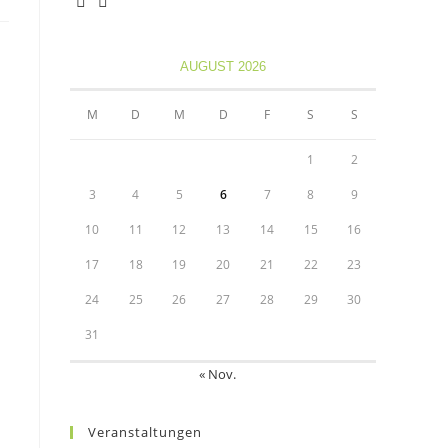
Opens
Opens
in
in
AUGUST 2026
a
a
new
new
M
D
M
D
F
S
S
tab
tab
1
2
3
4
5
6
7
8
9
10
11
12
13
14
15
16
17
18
19
20
21
22
23
24
25
26
27
28
29
30
31
« Nov.
Veranstaltungen