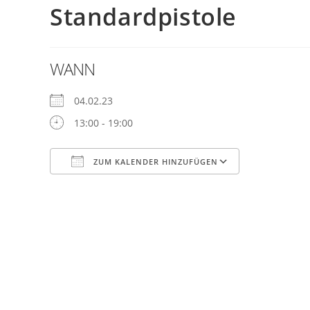
Standardpistole
WANN
04.02.23
13:00 - 19:00
ZUM KALENDER HINZUFÜGEN
ICS herunterladen
Google Kalender
iCalendar
Office 365
Outlook Live