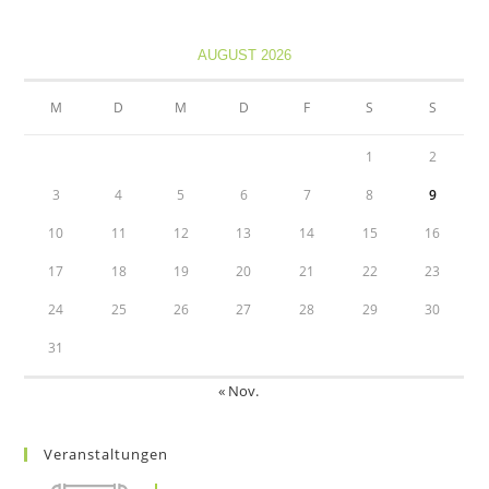
Opens
Opens
in
in
AUGUST 2026
a
a
new
new
M
D
M
D
F
S
S
tab
tab
1
2
3
4
5
6
7
8
9
10
11
12
13
14
15
16
17
18
19
20
21
22
23
24
25
26
27
28
29
30
31
« Nov.
Veranstaltungen