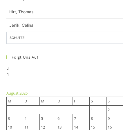
Hirt, Thomas
Jenik, Celina
SCHÜTZE
Folgt Uns Auf
Opens
Opens
in
in
a
a
new
August 2026
new
tab
M
D
M
D
F
S
S
tab
1
2
3
4
5
6
7
8
9
10
11
12
13
14
15
16