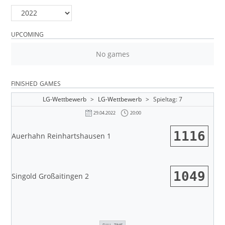
UPCOMING
No games
FINISHED GAMES
LG-Wettbewerb
>
LG-Wettbewerb
>
Spieltag: 7
20:00
29.04.2022
1116
Auerhahn Reinhartshausen 1
1049
Singold Großaitingen 2
FULL TIME