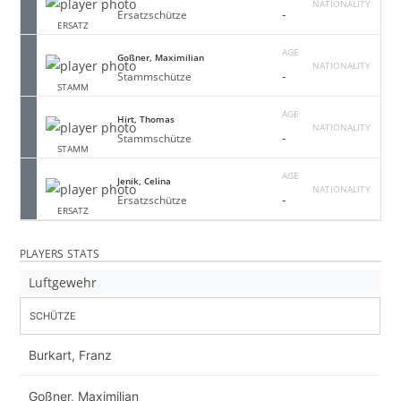
NATIONALITY
-
Ersatzschütze
ERSATZ
AGE
Goßner, Maximilian
NATIONALITY
-
Stammschütze
STAMM
AGE
Hirt, Thomas
NATIONALITY
-
Stammschütze
STAMM
AGE
Jenik, Celina
NATIONALITY
-
Ersatzschütze
ERSATZ
PLAYERS STATS
Luftgewehr
SCHÜTZE
Burkart, Franz
Goßner, Maximilian