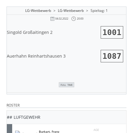
LG-Wettbewerb
>
LG-Wettbewerb
>
Spieltag: 1
20:00
04.02.2022
1001
Singold Großaitingen 2
1087
Auerhahn Reinhartshausen 3
FULL TIME
ROSTER
##
LUFTGEWEHR
AGE
Burkart, Franz