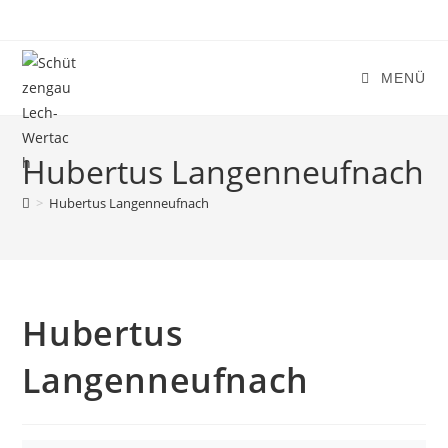
Zum
Inhalt
springen
MENÜ
Hubertus Langenneufnach
>
Hubertus Langenneufnach
Hubertus
Langenneufnach