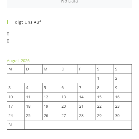
No Data
Folgt Uns Auf
Opens
Opens
in
in
a
a
new
August 2026
new
tab
M
D
M
D
F
S
S
tab
1
2
3
4
5
6
7
8
9
10
11
12
13
14
15
16
17
18
19
20
21
22
23
24
25
26
27
28
29
30
31