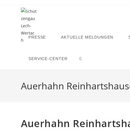
Zum
Inhalt
springen
PRESSE
AKTUELLE MELDUNGEN
SERVICE-CENTER
WEBSITE-
SUCHE
Auerhahn Reinhartshaus
UMSCHALTEN
Auerhahn Reinhartsh