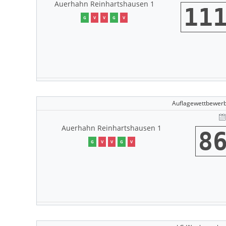
Auerhahn Reinhartshausen 1
11
G
V
V
G
V
Auflagewettbewer
Auerhahn Reinhartshausen 1
8
G
V
V
G
V