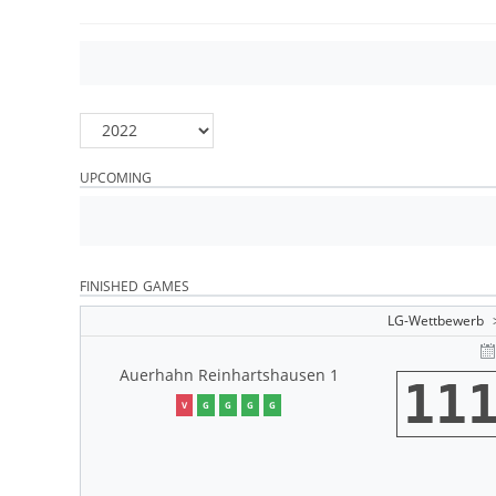
UPCOMING
FINISHED GAMES
LG-Wettbewerb
Auerhahn Reinhartshausen 1
11
V
G
G
G
G