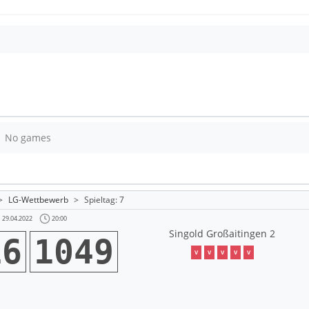
No games
>
LG-Wettbewerb
>
Spieltag: 7
20:00
29.04.2022
Singold Großaitingen 2
16
1049
V
V
V
V
V