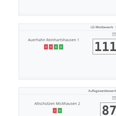
LG-Wettbewerb
Auerhahn Reinhartshausen 1
11
V
V
G
G
Auflagewettbewer
Altschützen Mickhausen 2
8
V
G