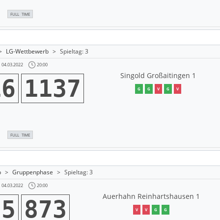
FULL TIME
>
LG-Wettbewerb
>
Spieltag: 3
20:00
04.03.2022
Singold Großaitingen 1
16
1137
G
G
V
G
V
FULL TIME
b
>
Gruppenphase
>
Spieltag: 3
20:00
04.03.2022
Auerhahn Reinhartshausen 1
75
873
V
V
G
G