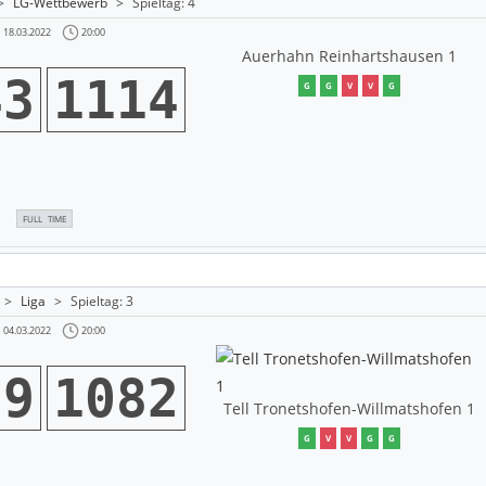
>
LG-Wettbewerb
>
Spieltag: 4
20:00
18.03.2022
Auerhahn Reinhartshausen 1
43
1114
G
G
V
V
G
FULL TIME
>
Liga
>
Spieltag: 3
20:00
04.03.2022
29
1082
Tell Tronetshofen-Willmatshofen 1
G
V
V
G
G