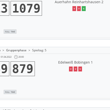
Auerhahn Reinhartshausen 2
13
1079
V
V
G
FULL TIME
b
>
Gruppenphase
>
Spieltag: 5
20:00
01.04.2022
Edelweiß Bobingen 1
69
879
V
V
V
FULL TIME