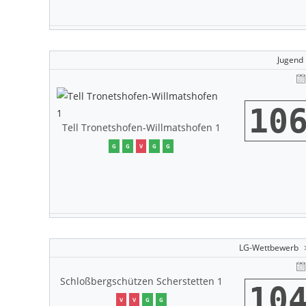
Jugend
10
Tell Tronetshofen-Willmatshofen 1
G
G
V
G
G
LG-Wettbewerb
Schloßbergschützen Scherstetten 1
10
V
V
G
G