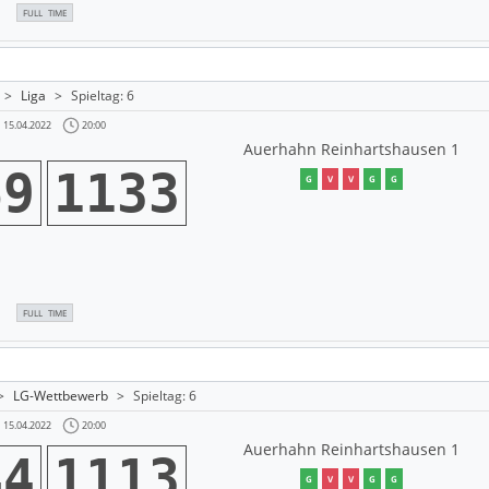
FULL TIME
>
Liga
>
Spieltag: 6
20:00
15.04.2022
Auerhahn Reinhartshausen 1
69
1133
G
V
V
G
G
FULL TIME
>
LG-Wettbewerb
>
Spieltag: 6
20:00
15.04.2022
Auerhahn Reinhartshausen 1
44
1113
G
V
V
G
G