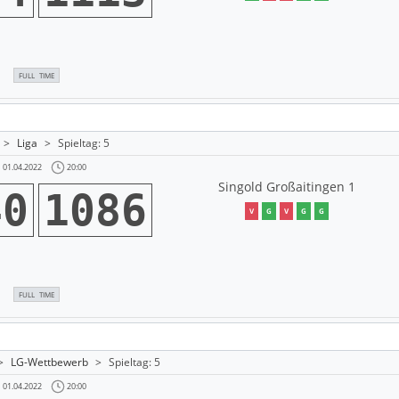
FULL TIME
>
Liga
>
Spieltag: 5
20:00
01.04.2022
Singold Großaitingen 1
40
1086
V
G
V
G
G
FULL TIME
>
LG-Wettbewerb
>
Spieltag: 5
20:00
01.04.2022