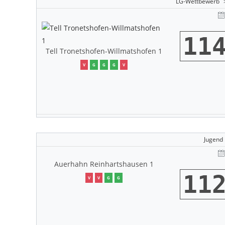
LG-Wettbewerb
11
Tell Tronetshofen-Willmatshofen 1
V
G
G
G
V
Jugend
Auerhahn Reinhartshausen 1
11
V
V
G
G