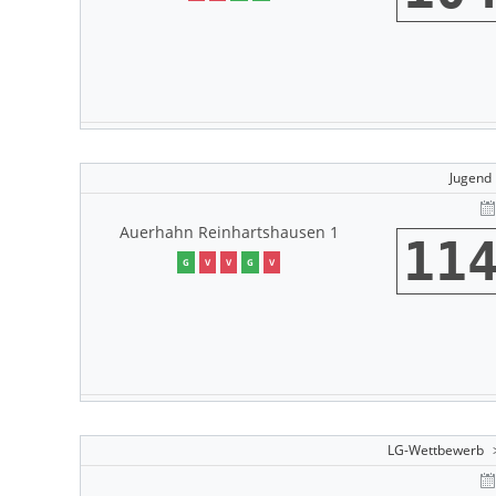
Jugend
Auerhahn Reinhartshausen 1
11
G
V
V
G
V
LG-Wettbewerb