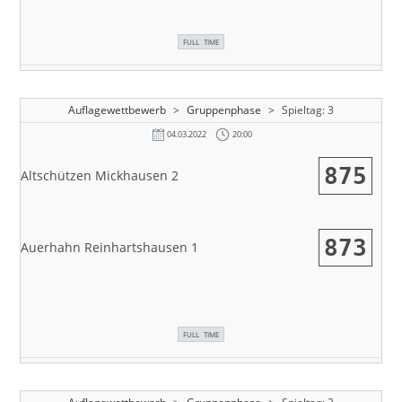
FULL TIME
Auflagewettbewerb
>
Gruppenphase
>
Spieltag: 3
20:00
04.03.2022
875
Altschützen Mickhausen 2
873
Auerhahn Reinhartshausen 1
FULL TIME