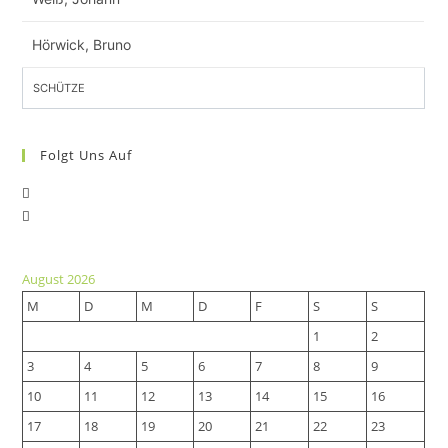
Hörwick, Bruno
SCHÜTZE
Folgt Uns Auf
Opens
Opens
in
in
a
a
new
August 2026
new
tab
M
D
M
D
F
S
S
tab
1
2
3
4
5
6
7
8
9
10
11
12
13
14
15
16
17
18
19
20
21
22
23