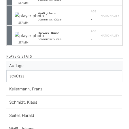
STAMM
AGE
Weiß, Johann
NATIONALITY
-
Stammschütze
STAMM
AGE
Hörwick, Bruno
NATIONALITY
-
Stammschütze
STAMM
PLAYERS STATS
Auflage
SCHÜTZE
Kellermann, Franz
Schmidt, Klaus
Seitel, Harald
Weiß, Johann