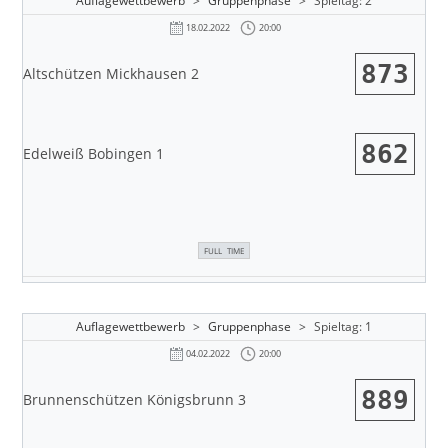
Auflagewettbewerb
>
Gruppenphase
>
Spieltag: 2
20:00
18.02.2022
873
Altschützen Mickhausen 2
862
Edelweiß Bobingen 1
FULL TIME
Auflagewettbewerb
>
Gruppenphase
>
Spieltag: 1
20:00
04.02.2022
889
Brunnenschützen Königsbrunn 3