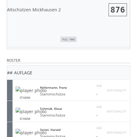
876
Altschützen Mickhausen 2
FULL TIME
ROSTER
##
AUFLAGE
AGE
Kellermann, Franz
NATIONALITY
-
Stammschütze
STAMM
AGE
Schmidt, Klaus
NATIONALITY
-
Stammschütze
STAMM
AGE
Seitel, Harald
NATIONALITY
-
Stammschütze