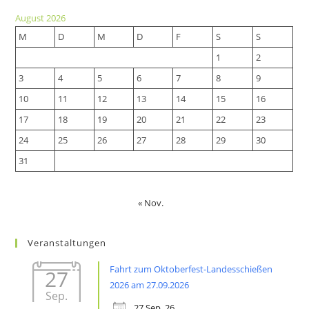
a
new
August 2026
new
tab
M
D
M
D
F
S
S
tab
1
2
3
4
5
6
7
8
9
10
11
12
13
14
15
16
17
18
19
20
21
22
23
24
25
26
27
28
29
30
31
« Nov.
Veranstaltungen
Fahrt zum Oktoberfest-Landesschießen
27
2026 am 27.09.2026
Sep.
27 Sep. 26