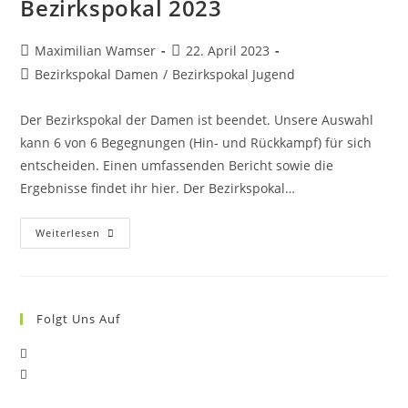
Bezirkspokal 2023
Beitrags-
Beitrag
Maximilian Wamser
22. April 2023
Autor:
veröffentlicht:
Beitrags-
Bezirkspokal Damen
/
Bezirkspokal Jugend
Kategorie:
Der Bezirkspokal der Damen ist beendet. Unsere Auswahl
kann 6 von 6 Begegnungen (Hin- und Rückkampf) für sich
entscheiden. Einen umfassenden Bericht sowie die
Ergebnisse findet ihr hier. Der Bezirkspokal…
Bezirkspokal
Weiterlesen
2023
Folgt Uns Auf
Opens
Opens
in
in
a