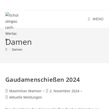
Zum
Inhalt
springen
MENÜ
Damen
>
Damen
Gaudamenschießen 2024
Beitrags-
Beitrag
Maximilian Wamser
2. November 2024
Autor:
veröffentlicht:
Beitrags-
Aktuelle Meldungen
Kategorie: