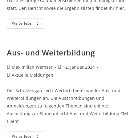
Das diesjährige Gaudamenschießen fand in Königsbrunn
statt. Den Bericht sowie die Ergebnislisten findet ihr hier.
Gaudamenschießen
Weiterlesen
2024
Aus- und Weiterbildung
Beitrags-
Beitrag
Maximilian Wamser
12. Januar 2024
Autor:
veröffentlicht:
Beitrags-
Aktuelle Meldungen
Kategorie:
Der Schützengau Lech-Wertach bietet wieder Aus- und
Weiterbildungen an. Die Ausschreibungen und
Anmeldungen zu folgenden Themen sind online:
Ausbildung zur Standaufsicht Aus- und Weiterbildung ZMI-
Client
Aus-
Weiterlesen