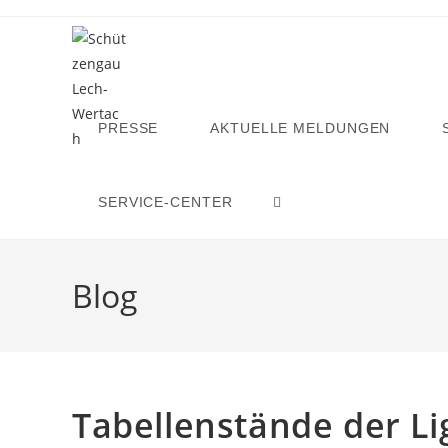
Zum
Inhalt
springen
PRESSE
AKTUELLE MELDUNGEN
SERVICE-CENTER
WEBSITE-
SUCHE
Blog
UMSCHALTEN
Tabellenstände der L