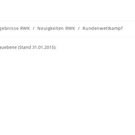
ags-
gebnisse RWK
/
Neuigkeiten RWK
/
Rundenwettkampf
orie:
auebene (Stand 31.01.2015):