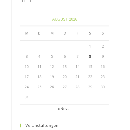
Opens
Opens
in
in
AUGUST 2026
a
a
new
new
M
D
M
D
F
S
S
tab
tab
1
2
3
4
5
6
7
8
9
10
11
12
13
14
15
16
17
18
19
20
21
22
23
24
25
26
27
28
29
30
31
« Nov.
Veranstaltungen