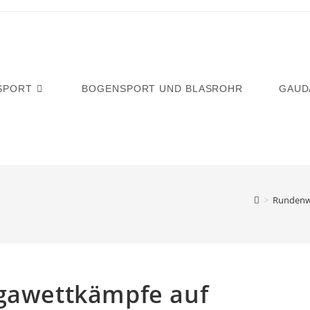
SPORT
BOGENSPORT UND BLASROHR
GAUD
>
Rundenw
igawettkämpfe auf