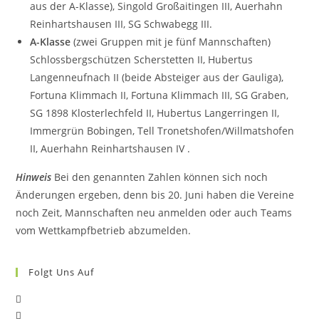
aus der A-Klasse), Singold Großaitingen III, Auerhahn
Reinhartshausen III, SG Schwabegg III.
A-Klasse
(zwei Gruppen mit je fünf Mannschaften)
Schlossbergschützen Scherstetten II, Hubertus
Langenneufnach II (beide Absteiger aus der Gauliga),
Fortuna Klimmach II, Fortuna Klimmach III, SG Graben,
SG 1898 Klosterlechfeld II, Hubertus Langerringen II,
Immergrün Bobingen, Tell Tronetshofen/Willmatshofen
II, Auerhahn Reinhartshausen IV .
Hinweis
Bei den genannten Zahlen können sich noch
Änderungen ergeben, denn bis 20. Juni haben die Vereine
noch Zeit, Mannschaften neu anmelden oder auch Teams
vom Wettkampfbetrieb abzumelden.
Folgt Uns Auf
Opens
Opens
in