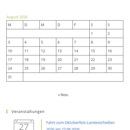
in
a
a
new
August 2026
new
tab
M
D
M
D
F
S
S
tab
1
2
3
4
5
6
7
8
9
10
11
12
13
14
15
16
17
18
19
20
21
22
23
24
25
26
27
28
29
30
31
« Nov.
Veranstaltungen
Fahrt zum Oktoberfest-Landesschießen
27
2026 am 27.09.2026