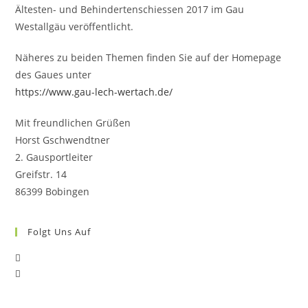
Ältesten- und Behindertenschiessen 2017 im Gau
Westallgäu veröffentlicht.
Näheres zu beiden Themen finden Sie auf der Homepage
des Gaues unter
https://www.gau-lech-wertach.de/
Mit freundlichen Grüßen
Horst Gschwendtner
2. Gausportleiter
Greifstr. 14
86399 Bobingen
Folgt Uns Auf
Opens
Opens
in
in
a