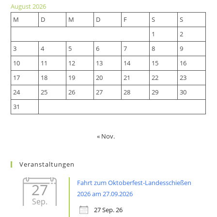
a
new
August 2026
new
tab
M
D
M
D
F
S
S
tab
1
2
3
4
5
6
7
8
9
10
11
12
13
14
15
16
17
18
19
20
21
22
23
24
25
26
27
28
29
30
31
« Nov.
Veranstaltungen
Fahrt zum Oktoberfest-Landesschießen
27
2026 am 27.09.2026
Sep.
27 Sep. 26