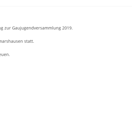
ung zur Gaujugendversammlung 2019.
marshausen statt.
euen.