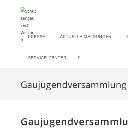
Zum
Inhalt
springen
PRESSE
AKTUELLE MELDUNGEN
SERVICE-CENTER
WEBSITE-
SUCHE
Gaujugendversammlung
UMSCHALTEN
Gaujugendversammlu