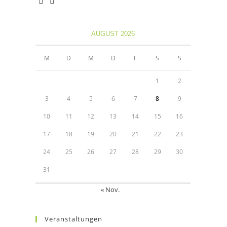
Opens
Opens
in
in
AUGUST 2026
a
a
new
new
M
D
M
D
F
S
S
tab
tab
1
2
3
4
5
6
7
8
9
10
11
12
13
14
15
16
17
18
19
20
21
22
23
24
25
26
27
28
29
30
31
« Nov.
Veranstaltungen