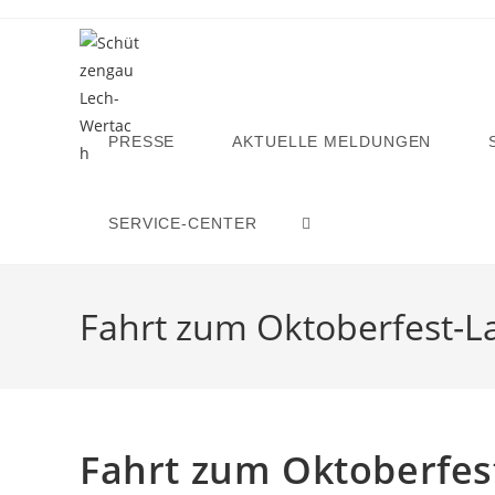
Zum
Inhalt
springen
PRESSE
AKTUELLE MELDUNGEN
SERVICE-CENTER
WEBSITE-
SUCHE
Fahrt zum Oktoberfest-L
UMSCHALTEN
Fahrt zum Oktoberfes