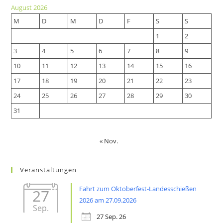
a
new
August 2026
new
tab
M
D
M
D
F
S
S
tab
1
2
3
4
5
6
7
8
9
10
11
12
13
14
15
16
17
18
19
20
21
22
23
24
25
26
27
28
29
30
31
« Nov.
Veranstaltungen
Fahrt zum Oktoberfest-Landesschießen
27
2026 am 27.09.2026
Sep.
27 Sep. 26