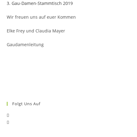
3. Gau-Damen-Stammtisch 2019
Wir freuen uns auf euer Kommen
Elke Frey und Claudia Mayer
Gaudamenleitung
Folgt Uns Auf
Opens
Opens
in
in
a