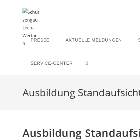
Zum
Inhalt
springen
PRESSE
AKTUELLE MELDUNGEN
SERVICE-CENTER
WEBSITE-
SUCHE
Ausbildung Standaufsich
UMSCHALTEN
Ausbildung Standaufs