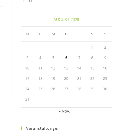
Opens
Opens
in
in
AUGUST 2026
a
a
new
new
M
D
M
D
F
S
S
tab
tab
1
2
3
4
5
6
7
8
9
10
11
12
13
14
15
16
17
18
19
20
21
22
23
24
25
26
27
28
29
30
31
« Nov.
Veranstaltungen