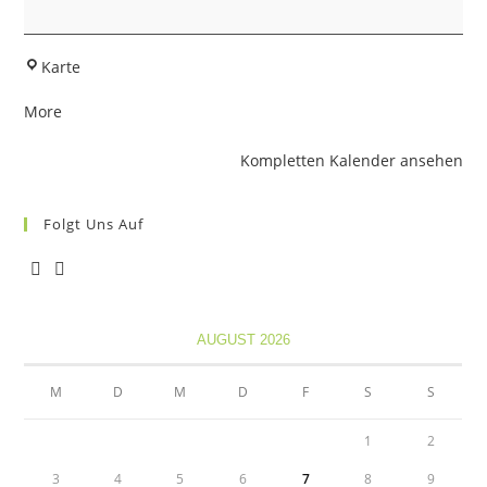
Schloßbergschützen
Karte
Scherstetten
about
More
{title}
Kompletten Kalender ansehen
Folgt Uns Auf
Opens
Opens
in
in
AUGUST 2026
a
a
new
new
M
D
M
D
F
S
S
tab
tab
1
2
3
4
5
6
7
8
9