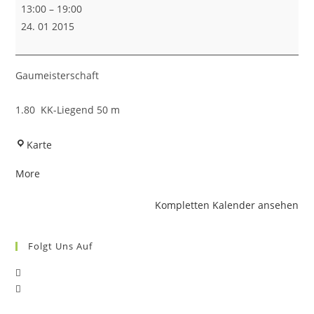
Gaumeisterschaft
13:00
–
19:00
1.80
24. 01 2015
Gaumeisterschaft
1.80 KK-Liegend 50 m
Singoldschützen
Karte
Großaitingen
about
More
{title}
Kompletten Kalender ansehen
Folgt Uns Auf
Opens
Opens
in
in
a