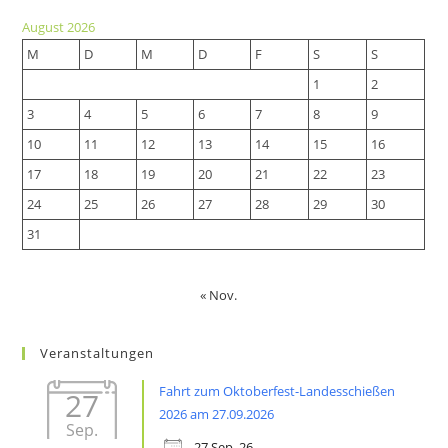
a
new
August 2026
new
tab
M
D
M
D
F
S
S
tab
1
2
3
4
5
6
7
8
9
10
11
12
13
14
15
16
17
18
19
20
21
22
23
24
25
26
27
28
29
30
31
« Nov.
Veranstaltungen
Fahrt zum Oktoberfest-Landesschießen
27
2026 am 27.09.2026
Sep.
27 Sep. 26