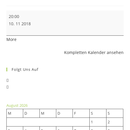
Gau
20:00
Damenschießen
10. 11 2018
in
Oberottmarshausen
about
More
{title}
Kompletten Kalender ansehen
Folgt Uns Auf
Opens
Opens
in
in
a
a
new
August 2026
new
tab
M
D
M
D
F
S
S
tab
1
2