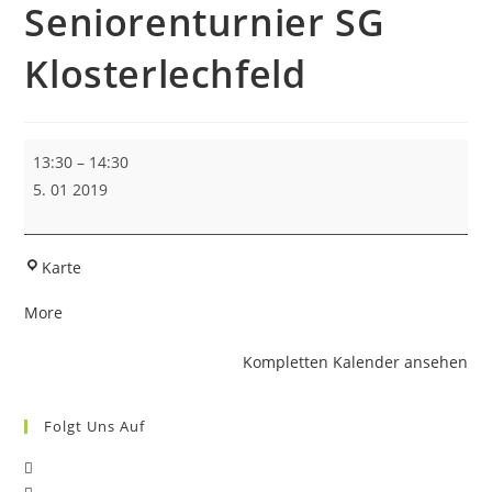
Seniorenturnier SG
Klosterlechfeld
4.
13:30
–
14:30
Durchgang
5. 01 2019
des
16.
Seniorenturnier
SG
Karte
SG
Klosterlechfeld
about
More
Klosterlechfeld
{title}
Kompletten Kalender ansehen
Folgt Uns Auf
Opens