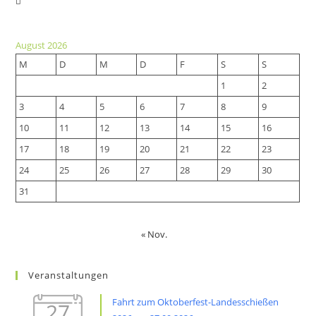
Opens
in
in
a
a
new
August 2026
new
tab
M
D
M
D
F
S
S
tab
1
2
3
4
5
6
7
8
9
10
11
12
13
14
15
16
17
18
19
20
21
22
23
24
25
26
27
28
29
30
31
« Nov.
Veranstaltungen
Fahrt zum Oktoberfest-Landesschießen
27