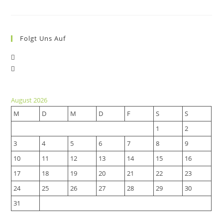
Folgt Uns Auf
Opens
Opens
in
in
a
a
new
August 2026
new
tab
M
D
M
D
F
S
S
tab
1
2
3
4
5
6
7
8
9
10
11
12
13
14
15
16
17
18
19
20
21
22
23
24
25
26
27
28
29
30
31