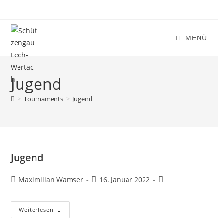
Zum
Inhalt
springen
MENÜ
Jugend
>
Tournaments
>
Jugend
Jugend
Beitrags-
Beitrag
Beitrags-
Maximilian Wamser
16. Januar 2022
Autor:
veröffentlicht:
Kategorie:
Jugend
Weiterlesen