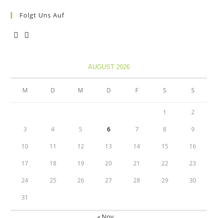
Folgt Uns Auf
Opens
Opens
in
in
AUGUST 2026
a
a
new
new
M
D
M
D
F
S
S
tab
tab
1
2
3
4
5
6
7
8
9
10
11
12
13
14
15
16
17
18
19
20
21
22
23
24
25
26
27
28
29
30
31
« Nov.