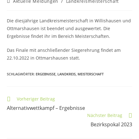
Beitrags-
Aktuelle Meldungen
/
Landkreismeisterschaft
Kategorie:
Die diesjährige Landkreismeisterschaft in Willishausen und
Ottmarshausen ist beendet und ausgewertet. Die
Ergebnisse findet ihr im Bereich Meisterschaften.
Das Finale mit anschließender Siegerehrung findet am
22.10.2022 in Ottmarshausen statt.
SCHLAGWÖRTER
:
ERGEBNISSE
,
LANDKREIS
,
MEISTERSCHAFT
Weitere
Vorheriger Beitrag
Artikel
Alternativwettkampf – Ergebnisse
ansehen
Nächster Beitrag
Bezirkspokal 2023