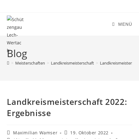
Zum
Inhalt
springen
MENÜ
Blog
>
Meisterschaften
>
Landkreismeisterschaft
>
Landkreismeisterscha
Landkreismeisterschaft 2022:
Ergebnisse
Beitrags-
Beitrag
Maximilian Wamser
19. Oktober 2022
Autor:
veröffentlicht: