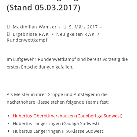
(Stand 05.03.2017)
Beitrags-
Beitrag
Maximilian Wamser
5. März 2017
Autor:
veröffentlicht:
Beitrags-
Ergebnisse RWK
/
Neuigkeiten RWK
/
Kategorie:
Rundenwettkampf
Im Luftgewehr-Rundenwettkampf sind bereits vorzeitig die
ersten Entscheidungen gefallen.
Als Meister in ihrer Gruppe und Aufsteiger in die
nächsthöhere Klasse stehen folgende Teams fest:
Hubertus Oberottmarshausen (Gauoberliga Südwest)
Hubertus Langerringen (Gauliga Südwest)
Hubertus Langerringen II (A-Klasse Südwest)