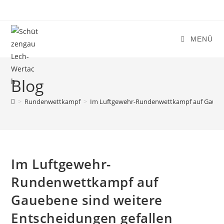
Zum
Inhalt
springen
MENÜ
Blog
>
Rundenwettkampf
>
Im Luftgewehr-Rundenwettkampf auf Gauebene
Im Luftgewehr-
Rundenwettkampf auf
Gauebene sind weitere
Entscheidungen gefallen