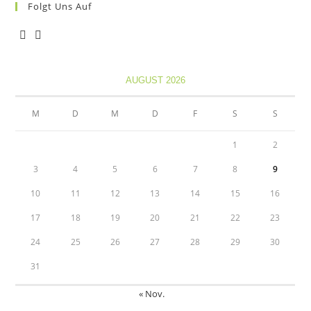
Folgt Uns Auf
Opens
Opens
in
in
AUGUST 2026
a
a
new
new
M
D
M
D
F
S
S
tab
tab
1
2
3
4
5
6
7
8
9
10
11
12
13
14
15
16
17
18
19
20
21
22
23
24
25
26
27
28
29
30
31
« Nov.