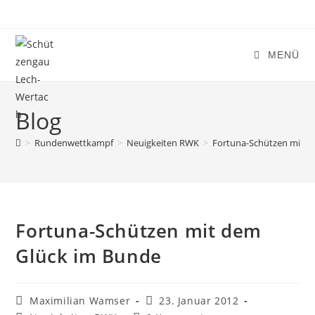
Zum
Inhalt
springen
MENÜ
Blog
>
Rundenwettkampf
>
Neuigkeiten RWK
>
Fortuna-Schützen mit d
Fortuna-Schützen mit dem
Glück im Bunde
Beitrags-
Beitrag
Maximilian Wamser
23. Januar 2012
Autor:
veröffentlicht: