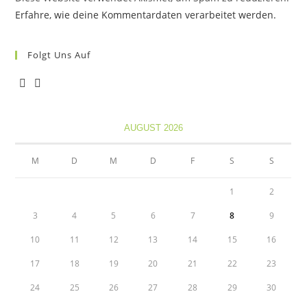
Erfahre, wie deine Kommentardaten verarbeitet werden.
Folgt Uns Auf
Opens
Opens
in
in
AUGUST 2026
a
a
new
new
M
D
M
D
F
S
S
tab
tab
1
2
3
4
5
6
7
8
9
10
11
12
13
14
15
16
17
18
19
20
21
22
23
24
25
26
27
28
29
30