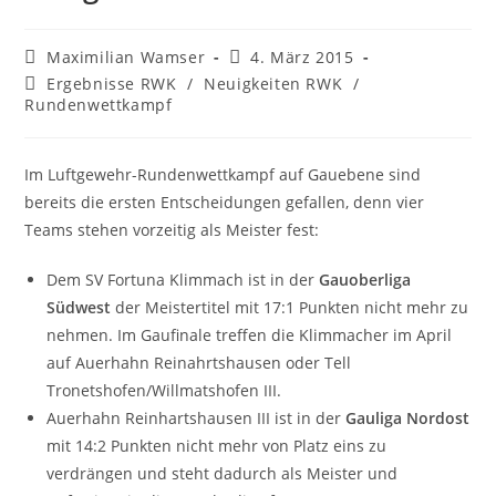
Beitrags-
Beitrag
Maximilian Wamser
4. März 2015
Autor:
veröffentlicht:
Beitrags-
Ergebnisse RWK
/
Neuigkeiten RWK
/
Kategorie:
Rundenwettkampf
Im Luftgewehr-Rundenwettkampf auf Gauebene sind
bereits die ersten Entscheidungen gefallen, denn vier
Teams stehen vorzeitig als Meister fest:
Dem SV Fortuna Klimmach ist in der
Gauoberliga
Südwest
der Meistertitel mit 17:1 Punkten nicht mehr zu
nehmen. Im Gaufinale treffen die Klimmacher im April
auf Auerhahn Reinahrtshausen oder Tell
Tronetshofen/Willmatshofen III.
Auerhahn Reinhartshausen III ist in der
Gauliga Nordost
mit 14:2 Punkten nicht mehr von Platz eins zu
verdrängen und steht dadurch als Meister und