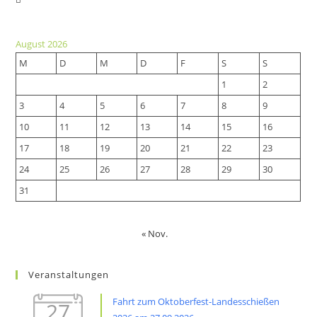
in
in
a
a
new
August 2026
new
tab
M
D
M
D
F
S
S
tab
1
2
3
4
5
6
7
8
9
10
11
12
13
14
15
16
17
18
19
20
21
22
23
24
25
26
27
28
29
30
31
« Nov.
Veranstaltungen
Fahrt zum Oktoberfest-Landesschießen
27