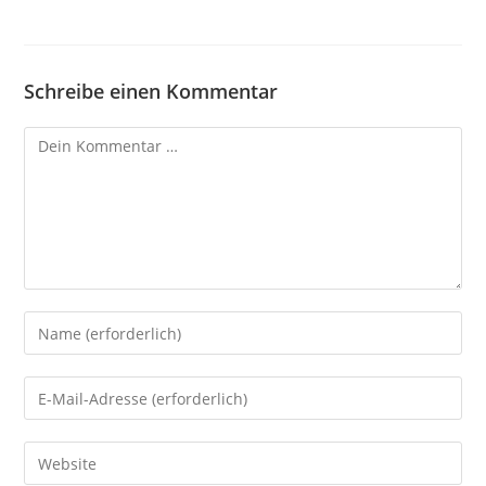
Schreibe einen Kommentar
Kommentar
Gib
deinen
Namen
Gib
oder
deine
Benutzernamen
E-
Gib
zum
Mail-
deine