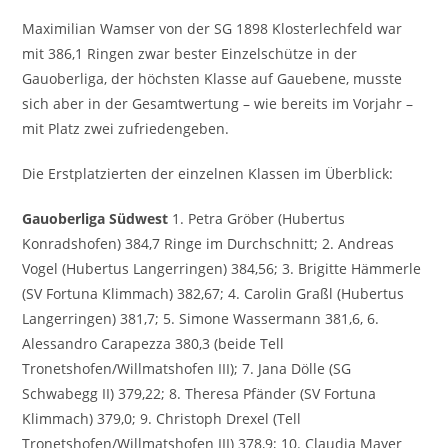
Maximilian Wamser von der SG 1898 Klosterlechfeld war
mit 386,1 Ringen zwar bester Einzelschütze in der
Gauoberliga, der höchsten Klasse auf Gauebene, musste
sich aber in der Gesamtwertung – wie bereits im Vorjahr –
mit Platz zwei zufriedengeben.
Die Erstplatzierten der einzelnen Klassen im Überblick:
Gauoberliga Südwest
1. Petra Gröber (Hubertus
Konradshofen) 384,7 Ringe im Durchschnitt; 2. Andreas
Vogel (Hubertus Langerringen) 384,56; 3. Brigitte Hämmerle
(SV Fortuna Klimmach) 382,67; 4. Carolin Graßl (Hubertus
Langerringen) 381,7; 5. Simone Wassermann 381,6, 6.
Alessandro Carapezza 380,3 (beide Tell
Tronetshofen/Willmatshofen III); 7. Jana Dölle (SG
Schwabegg II) 379,22; 8. Theresa Pfänder (SV Fortuna
Klimmach) 379,0; 9. Christoph Drexel (Tell
Tronetshofen/Willmatshofen III) 378,9; 10. Claudia Mayer