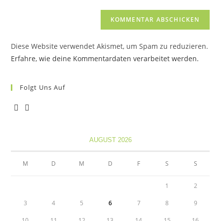
Kommentieren
Adresse
Website-
ein
zum
URL
Kommentieren
ein
ein
Diese Website verwendet Akismet, um Spam zu reduzieren.
(optional)
Erfahre, wie deine Kommentardaten verarbeitet werden.
Folgt Uns Auf
Opens
Opens
in
in
AUGUST 2026
a
a
new
new
M
D
M
D
F
S
S
tab
tab
1
2
3
4
5
6
7
8
9
10
11
12
13
14
15
16