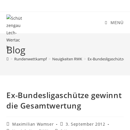
Zum
Inhalt
springen
MENÜ
Blog
>
Rundenwettkampf
>
Neuigkeiten RWK
>
Ex-Bundesligaschütze g
Ex-Bundesligaschütze gewinnt
die Gesamtwertung
Beitrags-
Beitrag
Maximilian Wamser
3. September 2012
Autor:
veröffentlicht: