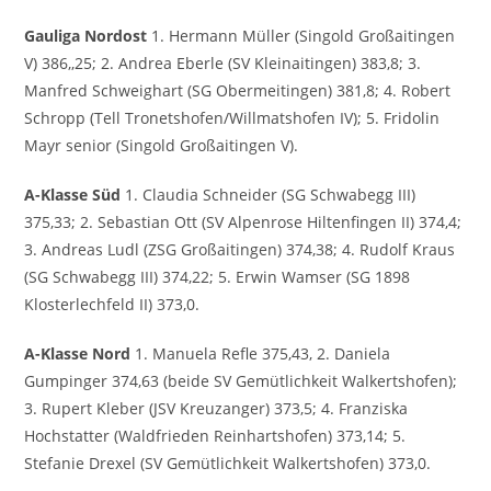
Gauliga Nordost
1. Hermann Müller (Singold Großaitingen
V) 386,,25; 2. Andrea Eberle (SV Kleinaitingen) 383,8; 3.
Manfred Schweighart (SG Obermeitingen) 381,8; 4. Robert
Schropp (Tell Tronetshofen/Willmatshofen IV); 5. Fridolin
Mayr senior (Singold Großaitingen V).
A-Klasse Süd
1. Claudia Schneider (SG Schwabegg III)
375,33; 2. Sebastian Ott (SV Alpenrose Hiltenfingen II) 374,4;
3. Andreas Ludl (ZSG Großaitingen) 374,38; 4. Rudolf Kraus
(SG Schwabegg III) 374,22; 5. Erwin Wamser (SG 1898
Klosterlechfeld II) 373,0.
A-Klasse Nord
1. Manuela Refle 375,43, 2. Daniela
Gumpinger 374,63 (beide SV Gemütlichkeit Walkertshofen);
3. Rupert Kleber (JSV Kreuzanger) 373,5; 4. Franziska
Hochstatter (Waldfrieden Reinhartshofen) 373,14; 5.
Stefanie Drexel (SV Gemütlichkeit Walkertshofen) 373,0.