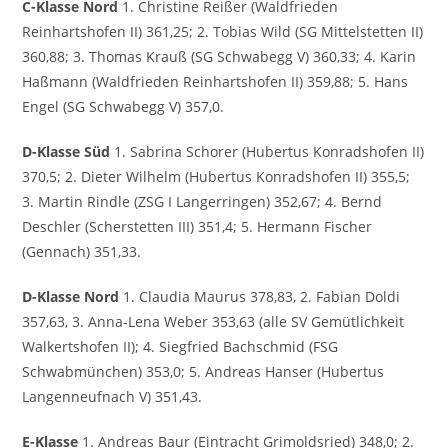
C-Klasse Nord
1. Christine Reißer (Waldfrieden
Reinhartshofen II) 361,25; 2. Tobias Wild (SG Mittelstetten II)
360,88; 3. Thomas Krauß (SG Schwabegg V) 360,33; 4. Karin
Haßmann (Waldfrieden Reinhartshofen II) 359,88; 5. Hans
Engel (SG Schwabegg V) 357,0.
D-Klasse Süd
1. Sabrina Schorer (Hubertus Konradshofen II)
370,5; 2. Dieter Wilhelm (Hubertus Konradshofen II) 355,5;
3. Martin Rindle (ZSG I Langerringen) 352,67; 4. Bernd
Deschler (Scherstetten III) 351,4; 5. Hermann Fischer
(Gennach) 351,33.
D-Klasse Nord
1. Claudia Maurus 378,83, 2. Fabian Doldi
357,63, 3. Anna-Lena Weber 353,63 (alle SV Gemütlichkeit
Walkertshofen II); 4. Siegfried Bachschmid (FSG
Schwabmünchen) 353,0; 5. Andreas Hanser (Hubertus
Langenneufnach V) 351,43.
E-Klasse
1. Andreas Baur (Eintracht Grimoldsried) 348,0; 2.