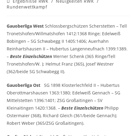
Beitrags-
Ergebnisse RWK
/
Neuigkeiten RWK
/
Kategorie:
Rundenwettkampf
Gauoberliga West
Schlossbergschützen Scherstetten – Tell
Tronetshofen/Willmatshofen 1412:1368 Ringe; Edelweiß
Bobingen – SG Schwabegg II 1405:1406; Auerhahn
Reinhartshausen II – Hubertus Langenneufnach 1399:1389.
–
Beste Einzelschützen
Werner Schenk (365 Ringe/Tell
Tronetshofen/W. ); Helmut Franz (365), Josef Westner
(362/beide SG Schwabegg II).
Gauoberliga Ost
SG 1898 Klosterlechfeld II – Hubertus
Oberottmarshausen 1363:1380; Edelweiß Gennach – SG
Mittelstetten 1396:1401; ZSG Großaitingen – SV
Kleinaitingen 1420:1368. –
Beste Einzelschützen
Philipp
Ostermaier (368), Richard Gleich (361/beide Gennach);
Robert Weber (365/ZSG Großaitingen).