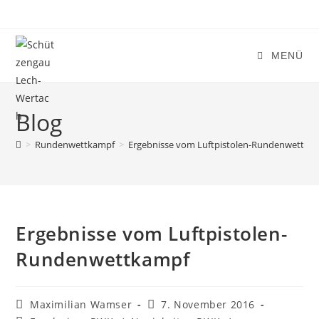
Zum
Inhalt
springen
MENÜ
Blog
>
Rundenwettkampf
>
Ergebnisse vom Luftpistolen-Rundenwettka
Ergebnisse vom Luftpistolen-
Rundenwettkampf
Beitrags-
Beitrag
Maximilian Wamser
7. November 2016
Autor:
veröffentlicht: