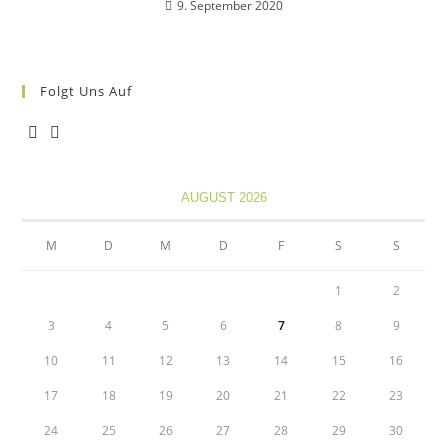
9. September 2020
Folgt Uns Auf
Opens
Opens
in
in
AUGUST 2026
a
a
new
new
M
D
M
D
F
S
S
tab
tab
1
2
3
4
5
6
7
8
9
10
11
12
13
14
15
16
17
18
19
20
21
22
23
24
25
26
27
28
29
30