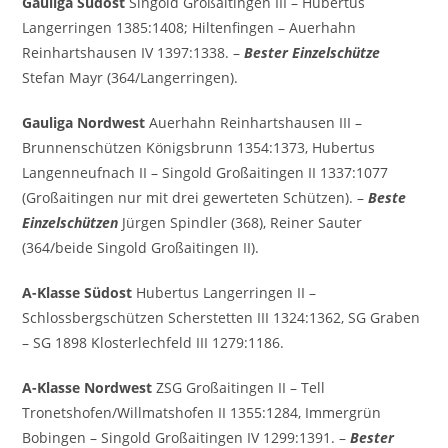
Gauliga Südost
Singold Großaitingen III – Hubertus
Langerringen 1385:1408; Hiltenfingen – Auerhahn
Reinhartshausen IV 1397:1338. –
Bester Einzelschütze
Stefan Mayr (364/Langerringen).
Gauliga Nordwest
Auerhahn Reinhartshausen III –
Brunnenschützen Königsbrunn 1354:1373, Hubertus
Langenneufnach II – Singold Großaitingen II 1337:1077
(Großaitingen nur mit drei gewerteten Schützen). –
Beste
Einzelschützen
Jürgen Spindler (368), Reiner Sauter
(364/beide Singold Großaitingen II).
A-Klasse Südost
Hubertus Langerringen II –
Schlossbergschützen Scherstetten III 1324:1362, SG Graben
– SG 1898 Klosterlechfeld III 1279:1186.
A-Klasse Nordwest
ZSG Großaitingen II – Tell
Tronetshofen/Willmatshofen II 1355:1284, Immergrün
Bobingen – Singold Großaitingen IV 1299:1391. –
Bester